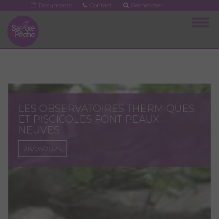
Aller
Documents
Contact
Rechercher
au
Togg
contenu
navig
principal
LES OBSERVATOIRES THERMIQUES
ET PISCICOLES FONT PEAUX
NEUVES
28/05/2024