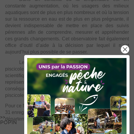
constante augmentation, où les usagers des milieux
aquatiques sont de plus en plus nombreux et où la tension
sur la ressource en eau est de plus en plus prégnante, il
devient indispensable de mettre en place des suivis
pérennes afin de comprendre, mesurer et appréhender
ces grands changements. Cet observatoire fait également
office d’outil d’aide à la décision par lequel il n’est
aujourd’hui plus possible de se passer.
Les deux volets de l’observatoire (thermique et
piscicole) sont donc complémentaires. Outre les enjeux
scientifiques, économiques et stratégiques qu’ils
représentent, ils permettront de quantifier et mesurer les
conséquences du réchauffement sur les peuplements
piscicoles.
Pour ce faire, l’observatoire cours d’eau se compose de
31 enregistreurs thermiques répartis sur l’ensemble du
>>
département (c.f. carte ci-dessous).
POPIN