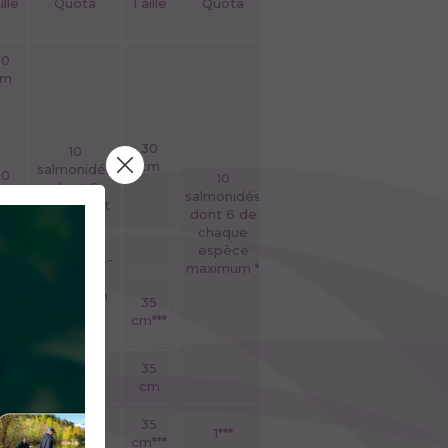
ille
Quota
Taille
Quota
50
cm
30
10
cm
salmonidés
30
10
dont 6
cm
salmonidés
ombles et
dont 6 de
1 truite
chaque
fario et 3
espèce
truites arc-
maximum *
en-ciel
maximum
35
35
***
cm***
30
35
cm
cm
35
35
1***
1***
***
cm***