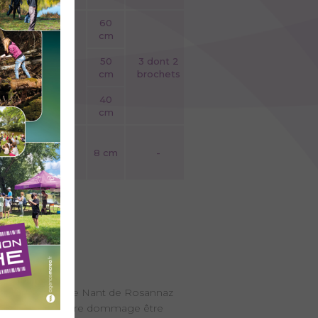
60
60
cm
cm
3 dont 2
50
3 dont 2
-
brochets
cm
brochets
40
40
cm
cm
 cm
-
8 cm
-
c du Bourget)
 confluence avec le Nant de Rosannaz
tement et à moindre dommage être