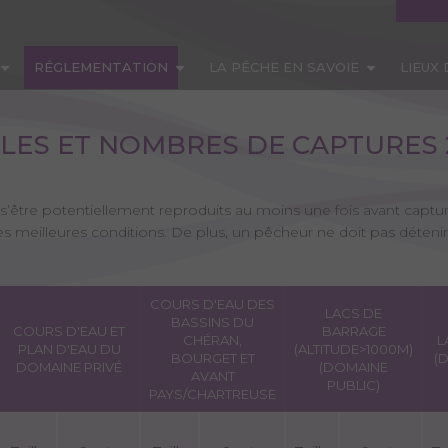
RÉGLEMENTATION
LA PÊCHE EN SAVOIE
LIEUX
LLES ET NOMBRES DE CAPTURES 
 s’être potentiellement reproduits au moins une fois avant capture
les meilleures conditions. De plus, un pêcheur ne doit pas déteni
COURS D'EAU DES
LACS DE
BASSINS DU
COURS D'EAU ET
BARRAGE
CHÉRAN,
L
PLAN D'EAU DU
(ALTITUDE>1000M)
BOURGET ET
(
DOMAINE PRIVÉ
(DOMAINE
AVANT
PUBLIC)
PAYS/CHARTREUSE