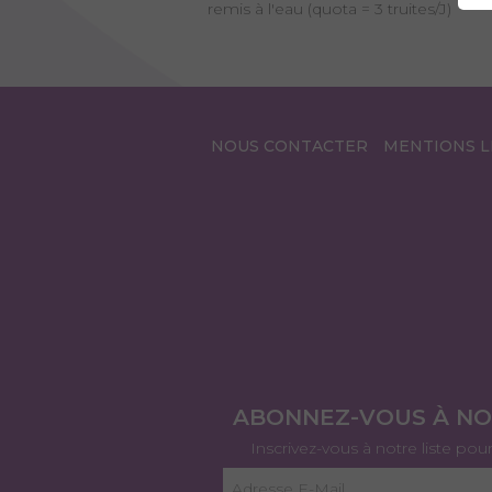
remis à l'eau (quota = 3 truites/J)
NOUS CONTACTER
MENTIONS L
ABONNEZ-VOUS À N
Inscrivez-vous à notre liste pou