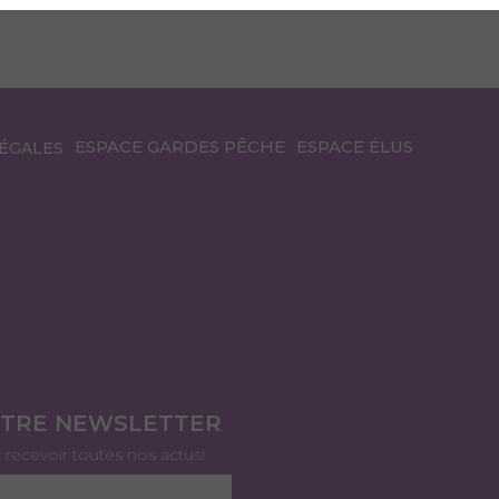
ESPACE GARDES PÊCHE
ESPACE ÉLUS
ÉGALES
OTRE NEWSLETTER
r recevoir toutes nos actus!