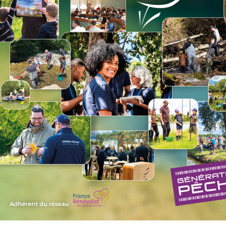
60
-
-
cm
50
3 dont 2
-
-
cm
brochets
40
-
-
cm
8 cm
-
8 cm
-
8
 Lac d'Aiguebelette
ta dans les cours d'eau et plans d'eau de 1ère catégorie (hors La
ota malgré la présence improbable de cette espèce
haise et fenêtre de capture 25-30cm sur le Chéran : En aval de la
io inférieures à 25 cm ou supérieures à 30 cm devront immédia