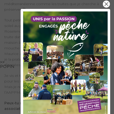
méditerranéenne comme les truites que je cherche à
préserver 😊
Tout petit, mon grand-père m’emmenait pêcher la perche
soleil au plan d’eau de Feissons ou à la truite au barrage de
Roselend. Puis j’ai rapidement découvert la pêche de la
truite dans l’Isère qui se situait juste en contrebas de la
maison à Aigueblanche. J’ai découvert la pêche à la
mouche à l’âge de 12 ans au club de pêche de Bourg-St-
Maurice avec le moniteur guide de pêche Hervé Genet et
je la pratique en compétition depuis une bonne dizaine
>>
d’années.
POPIN
Je vis et travaille à Grenoble depuis que je m’y suis expatrié
pour les études pour devenir Docteur en microbiologie.
Mais je reviens très souvent en Savoie pour la gestion de
l’AAPPMA.
Peux-tu nous parler de cet engagement pour la pêche
associative ?