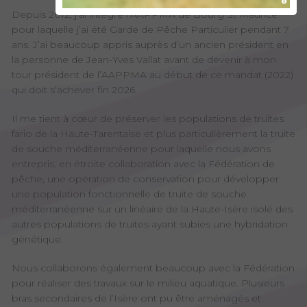
Depuis 2012, j’ai intégré l’AAPPMA de Bourg St Maurice
pour laquelle j’ai été Garde de Pêche Particulier pendant 7
ans. J’ai beaucoup appris auprès d’un ancien président en
la personne de Jean-Yves Vallat avant de devenir à mon
tour président de l’AAPPMA au début de ce mandat (2022)
qui doit s’achever fin 2026.
Il me tient à cœur de préserver les populations de truites
fario de la Haute-Tarentaise et plus particulièrement la truite
de souche méditerranéenne pour laquelle nous avons
entrepris, en étroite collaboration avec la Fédération de
pêche, une opération de conservation pour développer
une population fonctionnelle de truite de souche
méditerranéenne sur un linéaire de la Haute-Isère isolé des
autres populations de truites ayant subies une hybridation
génétique.
Nous collaborons également beaucoup avec la Fédération
pour réaliser des travaux sur le milieu aquatique. Plusieurs
bras secondaires de l’Isère ont pu être aménagés et