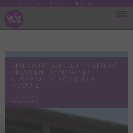
Aller
Documents
Contact
Rechercher
au
Togg
contenu
navig
principal
RENCONTRE AVEC JULIEN VÉROVE,
PRÉSIDENT D'AAPPMA ET
CHAMPION DE PÊCHE À LA
MOUCHE
16/12/2025