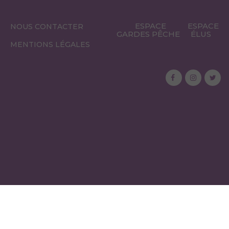
ESPACE
ESPACE
NOUS CONTACTER
GARDES PÊCHE
ÉLUS
MENTIONS LÉGALES
ABONNEZ-VOUS À NOTRE