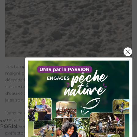
Les températures élevées de ces dernières semaines,
malgré quelques épisodes orageux, ont entraîné une
dégradation de la situation hydrologique en Savoie. Les
sols restent fortement asséchés et les niveaux des cours
d'eau et des nappes présentent des niveaux très bas pour
la saison.
Dans ce contexte, la préfecture de la Savoie renforce les
mesures de restriction des usages de l'eau afin de
>>
préserver la ressource. Ces mesures sont prises par arrêté
POPIN
préfectoral.