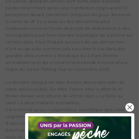
En Savoie, quelques articles sont sortis dans la presse
locale notamment après une manifestion regroupant 10
personnes devant Décathlon Grésy-sur-Aix pour dénoncer
la vente de vif. Il y a aussi eu des démarches plus
insidieuses comme l’envoi de projet de délibération à des
municipalités pour faire interdire la pratique de la pêche sur
certains sites. Pour l’instant aucunes de ces démarches
n’ont eu de suite comme cela a pu être le cas dans des
grandes villes comme à Bordeaux ou à Paris (19ème
arrondissement) qui a notamment interdit la tenue d’une
étape du Junior Fishing Tour en novembre 2025.
La dernière attaque en date émane des ondes radio de
notre service public. En effet, France Inter a offert le 10
février dernier une tribune de 40min dans « La Terre au
carré » à deux militants animalistes.
Est-il normal qu’un « vulgarisateur scientifique spécialisé en
cognition animale », en réalité un ancien professionnel
d’auto-école, antispéciste et militant anti-pêche
(information FDAAPPMA69) puisse venir parler de la pêche
sous un angle caricatural, avec des propos réducteurs,