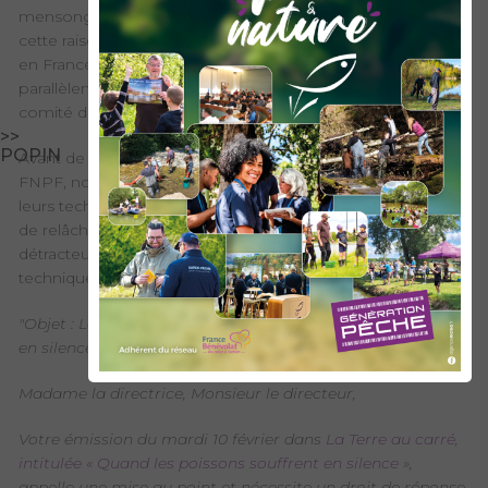
mensongers et surtout sans avis contradictoire ? C’est pour
cette raison que notre Fédération Nationale pour la Pêche
en France a rapidement demandé un droit de réponse et
parallèlement 4 Fédérations départementales ont saisis le
comité d’éthique de France Inter.
>>
POPIN
Avant de découvrir ci-dessous le droit de réponse de la
FNPF, nous demandons à tous les pêcheurs, qu’importe
leurs techniques pratiquées et le choix de prélèvement ou
de relâche du poisson, de rester solidaire car nos
détracteurs ne veulent pas seulement interdire une
technique mais bien la pêche de loisir en totalité.
"Objet : La Terre au carré : « Quand les poissons souffrent
en silence » : demande de droit de réponse
Madame la directrice, Monsieur le directeur,
Votre émission du mardi 10 février dans
La Terre au carré,
intitulée « Quand les poissons souffrent en silence »
,
appelle une mise au point et nécessite un droit de réponse.