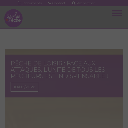
Aller
Documents
Contact
Rechercher
au
Togg
contenu
navig
principal
PÊCHE DE LOISIR : FACE AUX
ATTAQUES, L’UNITÉ DE TOUS LES
PÊCHEURS EST INDISPENSABLE !
10/03/2026