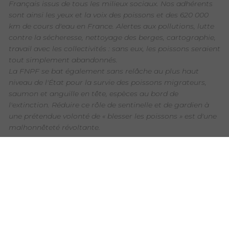
Français issus de tous les milieux sociaux. Nos adhérents
sont ainsi les yeux et la voix des poissons et des 620 000
km de cours d'eau en France. Alertes aux pollutions, lutte
contre la sécheresse, nettoyage des berges, cartographie,
travail avec les collectivités : sans eux, les poissons seraient
tout simplement abandonnés.
La FNPF se bat également sans relâche au plus haut
niveau de l'État pour la survie des poissons migrateurs,
saumon et anguille en tête, espèces au bord de
l'extinction. Réduire ce rôle de sentinelle et de gardien à
une prétendue volonté de « blesser les poissons » est d'une
malhonnêteté révoltante.
Les Français ne s’y trompent d’ailleurs pas puisque 86%
d’entre eux ont une bonne, voire une très bonne image de
la pêche de loisir (étude Harris Interactive 2023)*. Nous
aurions dû être invités sur votre plateau pour pouvoir
répondre à toutes ces approximations ou contrevérités et
rétablir bon nombre de faits inexacts mentionnés !
En tant qu'acteurs de terrain, nous avons une longue