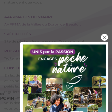
n'attendent que vous.
AAPPMA GESTIONNAIRE
AAPPMA de la Vallée du Doron de Beaufort
SPÉCIFICITÉS
Site de pêche - 1ère catégorie, Domaine public
POISSONS PRÉSENTS
Truite fario, Truite arc-en-ciel, Omble chevalier
CONSEILS DE PÊCHE
En lac de barrage, la pêche est souvent un peu plus simple
et les poissons potentiellement plus gros que sur des
petits lacs naturels d’altitude. Les poissons se situent
régulièrement vers les arrivées d’eau où se concentre la
>>
nourriture. Privilégiez donc en priorité ces secteurs quand
POPIN
vous découvrez une retenue. Avec un peu de pratique,
vous pourrez connaître d’autres postes tout aussi