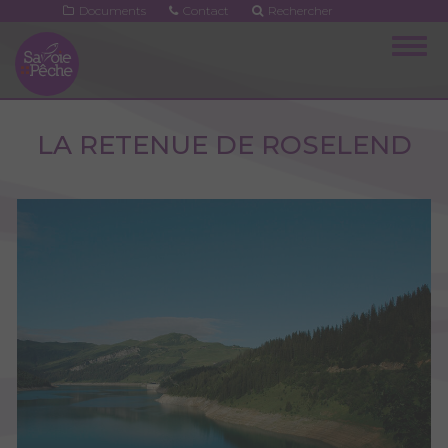
Aller
Documents
Contact
Rechercher
au
Togg
contenu
navig
principal
LA RETENUE DE ROSELEND