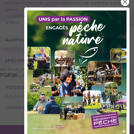
vous permettra de goûter aux plaisirs de la pêche à la belle
saison.
La pêche à la carpe est en no-kill avec 1 seul hameçon sans
ardillon.
AAPPMA GESTIONNAIRE
AAPPMA de Chambéry - Les Pêcheurs Chambériens
SPÉCIFICITÉS
Site de pêche – 2ème catégorie, Plan d’eau ou rivière
>>
POPIN
réciprocitaire
POISSONS PRÉSENTS
Perche commune, Brochet, Carpe, Petits poissons blancs
CONSEILS DE PÊCHE