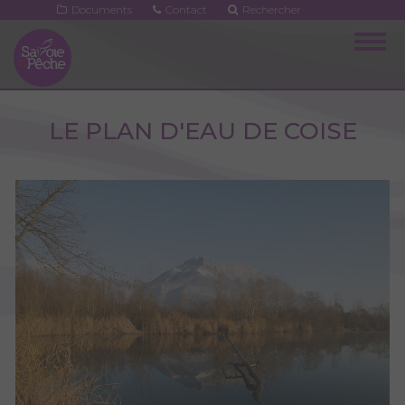
Aller
Documents
Contact
Rechercher
au
Togg
contenu
navig
principal
LE PLAN D'EAU DE COISE