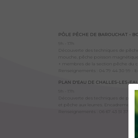
PÔLE PÊCHE DE BAROUCHAT - 
9h - 17h
Découverte des techniques de pêche
mouche, pêche poisson magnétique pou
+ membres de la section pêche du cl
Renseignements : 04 79 44 30 99 -
PLAN D'EAU DE CHALLES-LES-EA
9h - 17h
Découverte des techniques de pêche a
et pêche aux leurres. Encadrement 
Renseignements : 06 67 43 51 37 - 