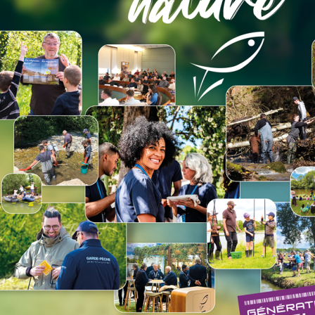
SAMEDI 13 JUIN
up, pêche à la mouche, lancer et leurres.
jeunes titulaires d'une carte de l'AAPPMA de Yenne le matin.
yenne.association.de.peche@gmail.com
UTECOUR
e au coup, feeder, anglaise, pêche de la truite à la mouche et 
r guide de pêche professionnel.
gauletarine73@gmail.com
ST MAURICE
lancer et leurres.
les jeunes titulaires d'une carte de l'AAPPMA de Bourg St Maur
de pêche professionnel.