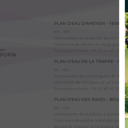
PLAN D'EAU D'AMEYSIN - YENNE
8h - 18h
Découverte de la pêche au toc, au co
Concours de pêche au coup pour les 
>>
Renseignements : 06 73 44 69 20 - 
POPIN
PLAN D'EAU DE LA TRAPPE - HA
9h - 12h
Découverte des techniques de la pêch
l'AAPPMA de Moutiers et un moniteu
Renseignements : 06 42 63 45 21 -
la
PLAN D'EAU DES RAVES - BOURG 
8h - 12h
Découverte de la pêche à la mouche, 
Concours de pêche à la truite pour 
Bourg St Maurice et moniteur guide 