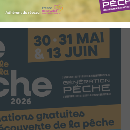
aappma.lacsettorrents@gmail.com