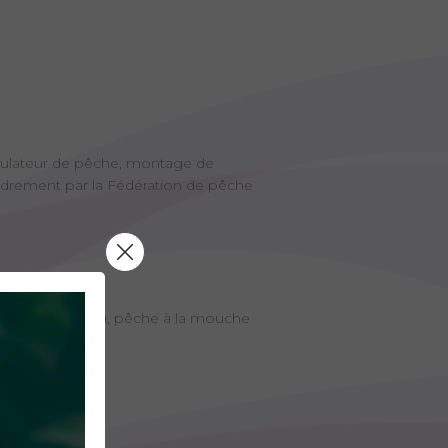
mulateur de pêche, montage de
cadrement par la Fédération de pêche
 l'eau le permet), pêche à la mouche