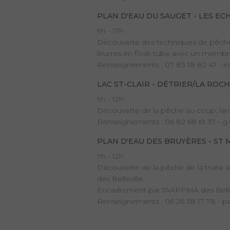
PLAN D'EAU DU SAUGET - LES EC
9h - 17h
Découverte des techniques de pêche a
leurres en float-tube avec un membr
Renseignements : 07 83 18 82 47 - 
LAC ST-CLAIR - DÉTRIER/LA ROC
9h - 12h
Découverte de la pêche au coup, lan
Renseignements : 06 82 68 61 37 - g
PLAN D'EAU DES BRUYÈRES - ST 
9h - 12h
Découverte de la pêche de la truite 
des Belleville.
Encadrement par l'AAPPMA des Bellev
Renseignements : 06 26 38 17 78 - 