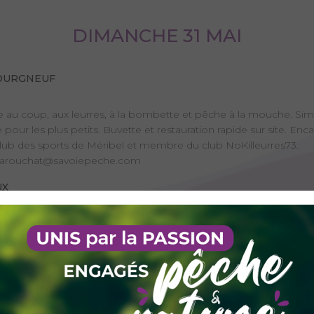
DIMANCHE 31 MAI
BOURGNEUF
 au coup, aux leurres, à la bombette et pêche à la mouche. Si
r les plus petits. Buvette et restauration rapide sur site. En
ub des sports de Méribel et membre du club NoKilleurres73.
 barouchat@savoiepeche.com
UX
u coup, pêche de la carpe et de la truite (si la température de
par l'AAPPMA de Chambéry.
contact@pecheurs-chamberiens.fr