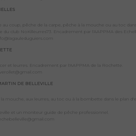
HELLES
u coup, pêche de la carpe, pêche à la mouche ou au toc dans le
e du club NoKilleurres73. Encadrement par l'AAPPMA des Echell
info@lagauleduguiers.com
HETTE
cer et leurres. Encadrement par l'AAPPMA de la Rochette.
.verollet@gmail.com
MARTIN DE BELLEVILLE
à la mouche, aux leurres, au toc ou à la bombette dans le plan d
ille et un moniteur guide de pêche professionnel.
pechebelleville@gmail.com