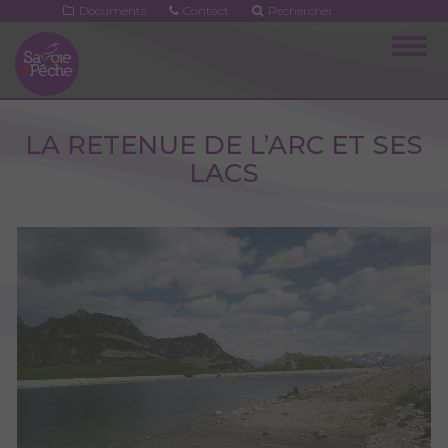
Aller
Documents
Contact
Rechercher
au
Togg
contenu
navig
principal
LA RETENUE DE L’ARC ET SES
LACS