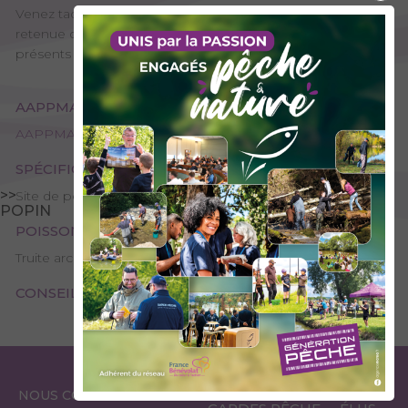
Venez taquiner les magnifiques truites arc-en-ciel de la
retenue de l'Arc. Trois autres petits lacs sont également
présents autour, remplis d'arc, et de fario pour le Marlouz.
AAPPMA GESTIONNAIRE
AAPPMA de Bourg-Saint-Maurice - Lacs et Torrents
SPÉCIFICITÉS
>>
Site de pêche - 1ère catégorie
POPIN
POISSONS PRÉSENTS
Truite arc-en-ciel, Truite fario
CONSEILS DE PÊCHE
ESPACE
ESPACE
NOUS CONTACTER