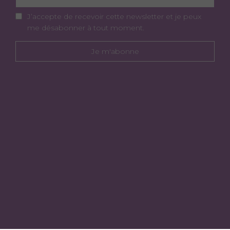
J’accepte de recevoir cette newsletter et je peux
me désabonner à tout moment.
Je m'abonne