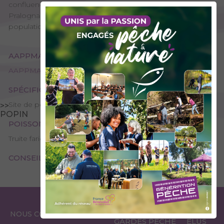
confluence entre les Dorons de Champagny et de
Pralognan. Ses eaux froides et rapides abritent une
population de truites fario qui se reproduit naturellement.
AAPPMA GESTIONNAIRE
AAPPMA de Moutiers - La Gaule Tarine
SPÉCIFICITÉS
Site de pêche - 1ère catégorie
>>
POPIN
POISSONS PRÉSENTS
Truite fario
CONSEILS DE PÊCHE
ESPACE
ESPACE
NOUS CONTACTER
GARDES PÊCHE
ÉLUS