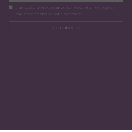
J’accepte de recevoir cette newsletter et je peux
me désabonner à tout moment.
Je m'abonne