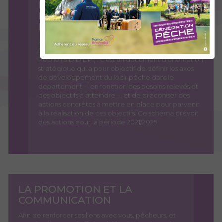
LE SCHÉMA DÉPARTEMENTAL
DE DÉVELOPPEMENT DU LOISIR
PÊCHE
Par ailleurs, la Fédération a réalisé son Schéma
Départemental de Développement du Loisir
Pêche (S.D.D.L.P.) : c’est un document d'orientation
stratégique qui a pour objectif de définir les axes
de développement du loisir pêche dans le
département – en fonction des besoins relevés et
des objectifs à atteindre –, et de préconiser des
actions concrètes à mettre en place pour parvenir
à la réalisation de ces objectifs. Ce schéma prévoit
des actions pour la période 2021/2025.
LA PROMOTION ET LA
COMMUNICATION
Afin de renforcer ses liens avec vous, pêcheurs, et