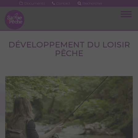
Aller
Documents
Contact
Rechercher
au
Togg
contenu
navig
principal
DÉVELOPPEMENT DU LOISIR
PÊCHE