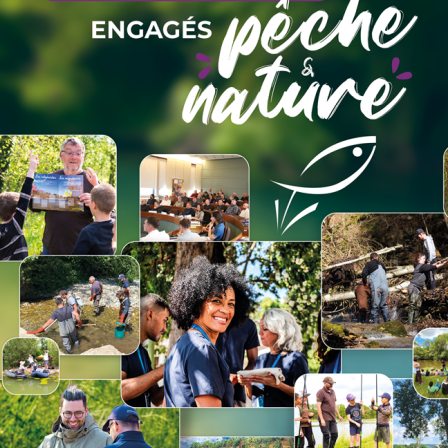
urels interdits, seuls les leurres et mouches artificiels, et les e
tificielles, sans ardillon. Tout poisson capturé doit être remis 
e plats, en font un parcours varié où les truites fario et arc en ci
s, s’adresse aux pêcheurs plutôt confirmés sachant progresser 
vec larve artificielle, cuiller, ou à la mouche en nymphe lourde ca
 dévoile tout son potentiel après la fonte des neiges, quand il a 
 cartes de pêche dans les Offices de Tourisme du Val d'Arly ou dir