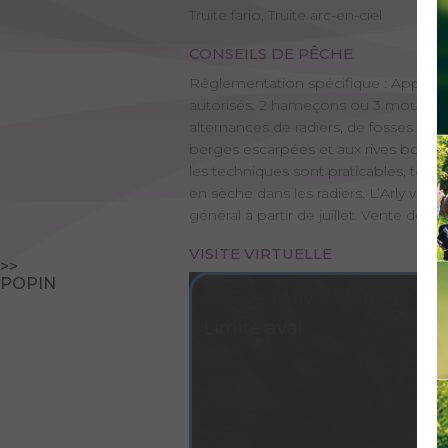
Truite fario, Truite arc-en-ciel
CONSEILS DE PÊCHE
Réglementation spécifique : Appâts nat
autorisés. 2 hameçons ou 3 mouches ar
alternances de radiers, de fosses et d
berges escarpées et aux rives boisée
les techniques sont praticables, toc a
en sèche dans les radiers. L’Arly vous
général à partir de juillet. Vente des
VISITE VIRTUELLE
>>
POPIN