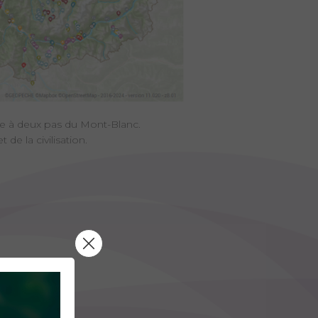
gne à deux pas du Mont-Blanc.
e la civilisation.