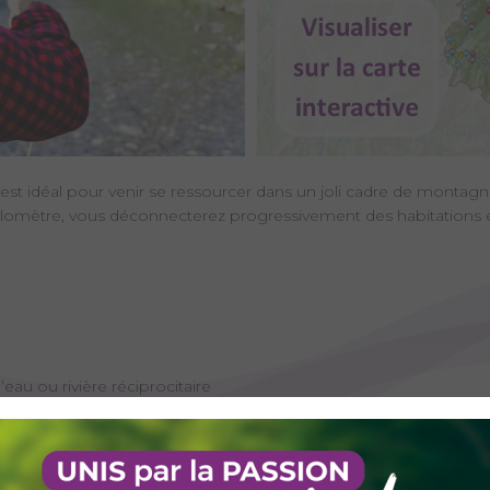
 est idéal pour venir se ressourcer dans un joli cadre de monta
lomètre, vous déconnecterez progressivement des habitations et d
’eau ou rivière réciprocitaire
l), Les parcours phares labelisés