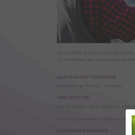
Le Val d'Arly et son torrent éponyme
En remontant sur ce parcours d'un ki
AAPPMA GESTIONNAIRE
AAPPMA de Flumet - Val d'Arly
SPÉCIFICITÉS
Site de pêche - 1ère catégorie, Plan d
Parcours "prendre et relâcher" (no-kil
POISSONS PRÉSENTS