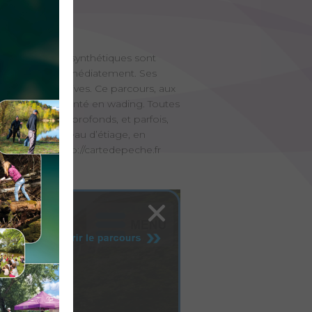
sches imitatives synthétiques sont
à l’eau vivant immédiatement. Ses
el seront combatives. Ce parcours, aux
en milieu accidenté en wading. Toutes
squée pour les profonds, et parfois,
retrouvé son niveau d’étiage, en
ectement sur http://cartedepeche.fr