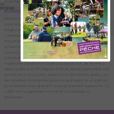
Truite fario
>>
POPIN
CONSEILS DE PÊCHE
Attention : AAPPMA hors réciprocité départementale,
carte de pêche du Haut-Chéran obligatoire.
Réglementation spécifique : Toutes techniques.
Hameçon(s) simple(s) sans ardillon, 2 hameçons ou 3
mouches artificielles. Tout poisson capturé doit être remis
à l’eau vivant immédiatement. Le début de saison est
souvent difficile sur le Chéran car les truites ne sont pas
actives et restent calées sous les pierres. Vous trouverez les
meilleures conditions lors des coups du soir, de fin mai à
début juillet et en fin d'après-midi de début septembre à la
fermeture. A la mouche, optez pour des teintes grises, cul
de canard et émergentes pour les gobages ou un palmer
pour pêcher l'eau quand il n'y a pas d'activité apparente. La
cuiller donne généralement de bons résultats au
printemps.