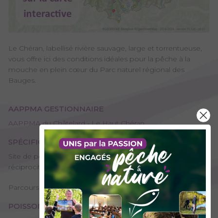
Le Chéran, labellisé rivière sauvage, large et torrentueuse,
vous offre ici des conditions idéales pour la pêche à la
mouche en plein cœur du Parc naturel régional des
Bauges.
AAPPMA GESTIONNAIRE
AAPPMA du Châtelard - Le Haut Chéran
SPÉCIFICITÉS
Site de pêche - 1ère catégorie, Plan d’eau ou rivière non
réciprocitaire
Parcours "prendre et relâcher" (no-kill)
POISSONS PRÉSENTS