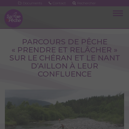
Aller
Documents
Contact
Rechercher
au
Togg
contenu
navig
principal
PARCOURS DE PÊCHE
« PRENDRE ET RELÂCHER »
SUR LE CHÉRAN ET LE NANT
D’AILLON À LEUR
CONFLUENCE