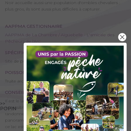
Noir accueille aussi une population d'ombles chevaliers :
plus gros, ils sont aussi plus difficiles à capturer.
AAPPMA GESTIONNAIRE
AAPPMA de La Chambre / Aiguebelle - L'amicale des
Pêcheurs de l'Arc
SPÉCIFICITÉS
Site de pêche - 1ère catégorie
POISSONS PRÉSENTS
Truite arc-en-ciel, Truite fario, Omble chevalier
CONSEILS DE PÊCHE
Il est le lac naturel de montagne le plus rapidement
>>
accessible depuis Chambéry. Il est très fréquenté par les
POPIN
randonneurs qui viennent profiter du magnifique
panorama qu’offre le Grand Arc. Durant les week-end d’été,
ce lac est déconseillé au pêcheur qui recherche le calme et