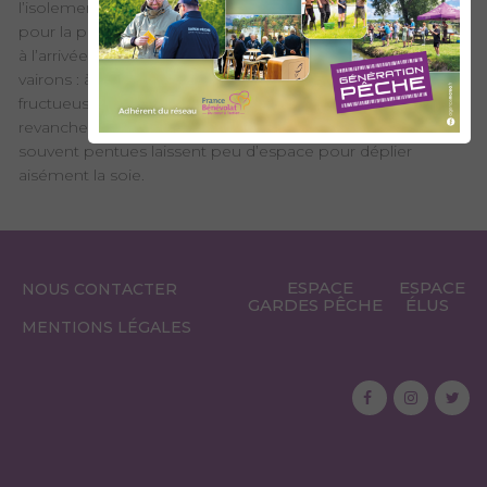
l’isolement. Le reste du temps, ce lac est très intéressant
pour la pêche et peut réserver quelques beaux spécimens
à l’arrivée d’eau ou à la sortie, quand les truites chassent les
vairons : à vos vairons ! La pêche à la mouche peut être
fructueuse car l’activité est assez régulière en surface. En
revanche, les lancers seront plutôt techniques, les berges
souvent pentues laissent peu d’espace pour déplier
aisément la soie.
ESPACE
ESPACE
NOUS CONTACTER
GARDES PÊCHE
ÉLUS
MENTIONS LÉGALES