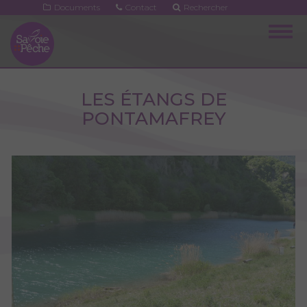
Aller
Documents
Contact
Rechercher
au
Togg
contenu
navig
principal
LES ÉTANGS DE
PONTAMAFREY