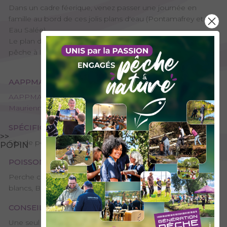
Dans un cadre féerique, venez passer une journée en
famille au bord de ces jolis plans d'eau (Pontamafrey et
Eau Salée).
Le plan d'eau Sud (lac de Pontamafrey) est réservé à la
pêche à la mouche en No-Kill.
AAPPMA GESTIONNAIRE
AAPPMA de Saint-Jean-De-Maurienne - Les pêcheurs
Mauriennais
SPÉCIFICITÉS
>>
Site de pêche - 1ère catégorie
POPIN
POISSONS PRÉSENTS
Perche commune, Truite arc-en-ciel, Petits poissons
blancs, Brochet
CONSEILS DE PÊCHE
Une seul canne autorisée