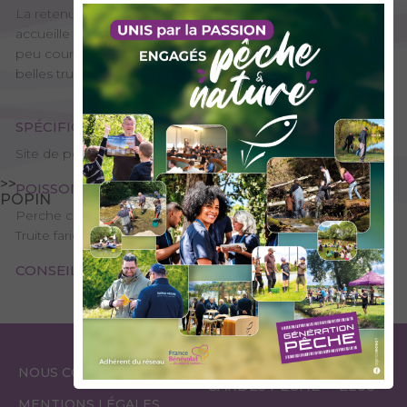
La retenue de Grand'Maison est en limite Savoie/Isère. Elle
accueille de nombreuses espèces piscicoles, ce qui est
peu courant pour un lac de montagne. On y trouve de très
belles truites. A bon entendeur…
SPÉCIFICITÉS
Site de pêche - 1ère catégorie, Domaine public
>>
POISSONS PRÉSENTS
POPIN
Perche commune, Truite arc-en-ciel, Omble chevalier,
Truite fario
CONSEILS DE PÊCHE
ESPACE
ESPACE
NOUS CONTACTER
GARDES PÊCHE
ÉLUS
MENTIONS LÉGALES