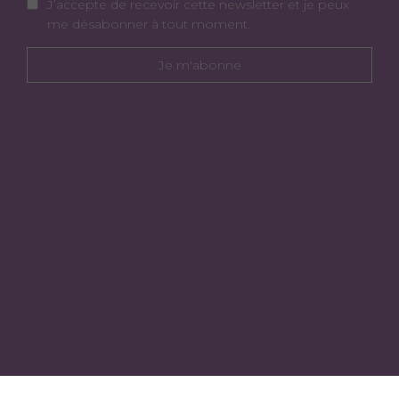
J’accepte de recevoir cette newsletter et je peux
me désabonner à tout moment.
Je m'abonne