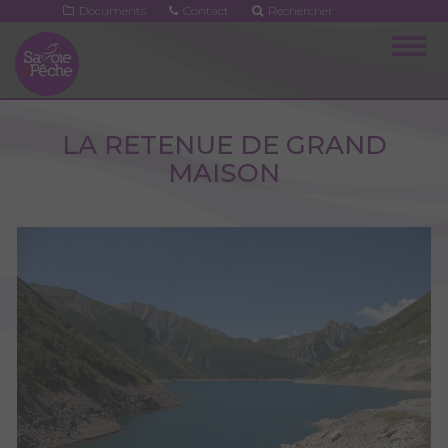
Aller
Documents
Contact
Rechercher
au
Togg
contenu
navig
principal
LA RETENUE DE GRAND
MAISON