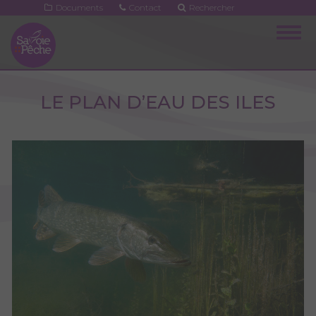
Aller
Documents
Contact
Rechercher
au
Togg
contenu
navig
principal
LE PLAN D’EAU DES ILES