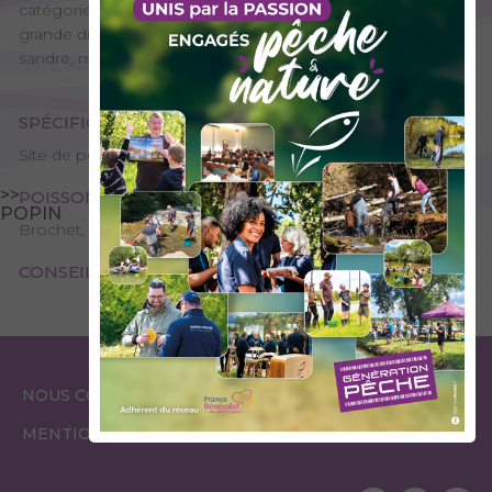
catégorie, idéal pour une pêche familiale. On y trouve une
grande diversité d'espèces : carpe, brochet et même
sandre, mais pas de salmonidé.
SPÉCIFICITÉS
Site de pêche – 2ème catégorie
>>
POISSONS PRÉSENTS
POPIN
Brochet, Carpe, Perche commune, Petits poissons blancs
CONSEILS DE PÊCHE
ESPACE
ESPACE
NOUS CONTACTER
GARDES PÊCHE
ÉLUS
MENTIONS LÉGALES