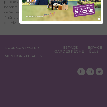
perches, ombres, carpes, poissons blancs... Il abrite de
nombreuses espèces. Le Vieux Rhône est un cours d'eau
de 2ème catégorie du domaine public. En été l'eau du
Rhône est souvent haute et terreuse, préférez l'automne
ou l'hiver pour une pêche en eau claire.
ESPACE
ESPACE
NOUS CONTACTER
GARDES PÊCHE
ÉLUS
MENTIONS LÉGALES