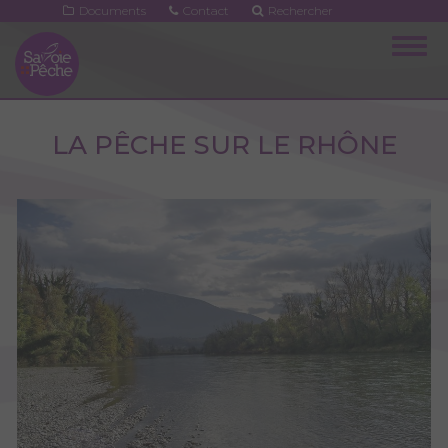
Aller
Documents
Contact
Rechercher
au
Togg
contenu
navig
principal
LA PÊCHE SUR LE RHÔNE