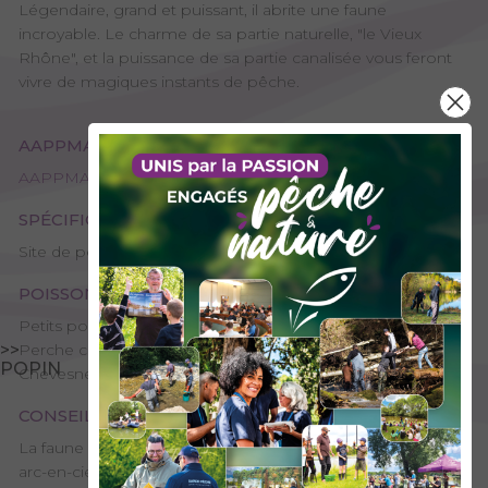
Légendaire, grand et puissant, il abrite une faune
incroyable. Le charme de sa partie naturelle, "le Vieux
Rhône", et la puissance de sa partie canalisée vous feront
vivre de magiques instants de pêche.
AAPPMA GESTIONNAIRE
AAPPMA de Yenne - La Gaule Yennoise
SPÉCIFICITÉS
Site de pêche – 2ème catégorie, Domaine public
POISSONS PRÉSENTS
Petits poissons blancs, Brochet, Truite fario, Carpe, Silure,
>>
Perche commune, Sandre, Barbeau, Ombre commun,
POPIN
Chevesne, Truite arc-en-ciel
CONSEILS DE PÊCHE
La faune piscicole sur le Rhône est très riche : truites fario,
arc-en-ciel, brochets, sandres, silures, barbeaux, chevesnes,