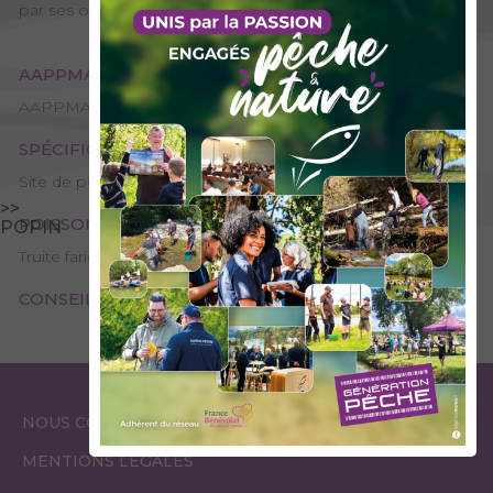
par ses ombres communs et ses truites de belles tailles.
AAPPMA GESTIONNAIRE
AAPPMA d'Ugine - La Gaule Uginoise
SPÉCIFICITÉS
Site de pêche - 1ère catégorie, Domaine public
>>
POISSONS PRÉSENTS
POPIN
Truite fario, Ombre commun, Truite arc-en-ciel
CONSEILS DE PÊCHE
ESPACE
ESPACE
NOUS CONTACTER
GARDES PÊCHE
ÉLUS
MENTIONS LÉGALES