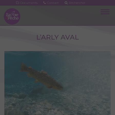
Aller
Documents
Contact
Rechercher
au
Togg
contenu
navig
principal
L’ARLY AVAL