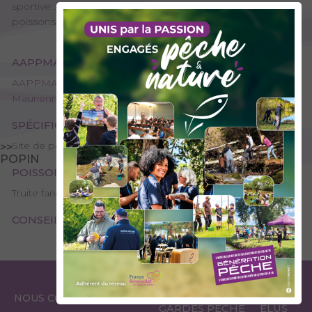
sportive : intéressant dans sa partie amont, il regorge de
poissons qui se méritent.
AAPPMA GESTIONNAIRE
AAPPMA de Saint-Jean-De-Maurienne - Les pêcheurs
Mauriennais
SPÉCIFICITÉS
Site de pêche - 1ère catégorie
>>
POPIN
POISSONS PRÉSENTS
Truite fario
CONSEILS DE PÊCHE
ESPACE
ESPACE
NOUS CONTACTER
GARDES PÊCHE
ÉLUS