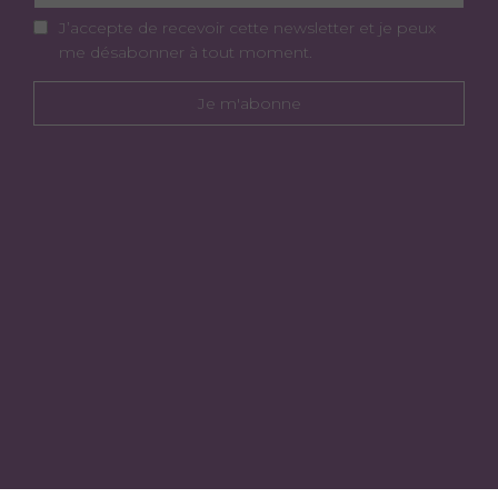
J’accepte de recevoir cette newsletter et je peux
me désabonner à tout moment.
Je m'abonne