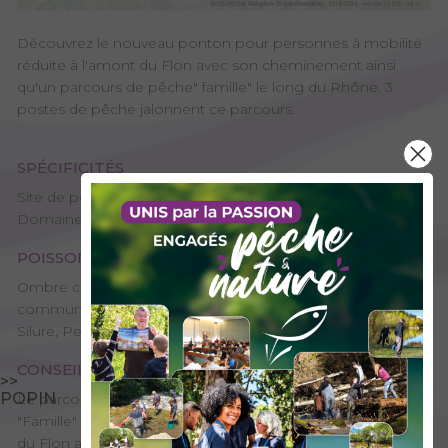
Découvrez le nouveau ponton pour personnes à mobilité
réduite à l'amont du Flon avec son cheminement ainsi
qu'un parcours de pêche" famille" le long du Rhône. 3
postes de pêche jalonnent ce parcours.
SPÉCIFICITÉS
Site de pêche – 2ème catégorie, Ponton de pêche,
Domaine public
POISSONS PRÉSENTS
Ombre commun, Truite arc-en-ciel, Chevesne, Perche
commune, Barbeau, Sandre, Brochet, Truite fario, Carpe,
Silure, Petits poissons blancs
CONSEILS DE PÊCHE
>>
POPIN
Le parcours de pêche du Rhône à Yenne est labellisé
"Famille" -Création d'un ponton PMR à l'amont immédiat
du Flon avec son cheminement et une place de parking le