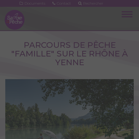
Aller
Documents
Contact
Rechercher
au
Togg
contenu
navig
principal
PARCOURS DE PÊCHE
"FAMILLE" SUR LE RHÔNE À
YENNE