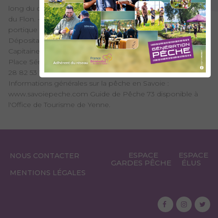
long du camping. -Création de 3 postes de pêche à l'aval
du Flon. -Installation d'une table de pique-nique et d'un
portique de balançoire. -Signalétique d'information.
Dépositaires de permis de pêche : Brico Yenne - Rue
Capitaine Simon 73170 Yenne - 04 79 25 04 04 Le SGR -
Place Sénateur Mollard 73170 Saint-Jean-de-Chevelu 04 79
28 82 53 Vente en ligne sur : www.cartedepeche.fr
Informations générales sur la pêche en Savoie :
www.savoiepeche.com Guide de Pêche 73 disponible à
l'Office de Tourisme de Yenne.
ESPACE
ESPACE
NOUS CONTACTER
GARDES PÊCHE
ÉLUS
MENTIONS LÉGALES