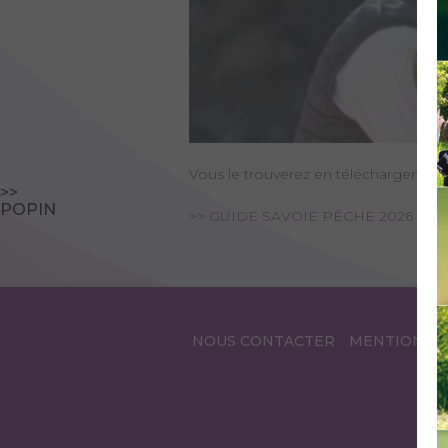
Vous le trouverez en téléchargement s
>>
POPIN
>> GUIDE SAVOIE PÊCHE 2026 <<
NOUS CONTACTER
MENTIONS L