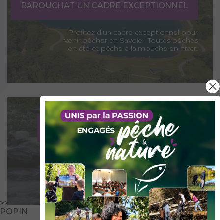
BAROUCHAT UN CADRE EXCEPTIONNEL
Profitez d'un cadre exceptionnel pour
venir pêcher en Savoie ! Toutes pêches
en été et pêche à la mouche en hiver.
LES PARCOURS PÊCHE DE SAVOIE
Partez à la découverte de nos Parcours
Pêche de Savoie !
>>
POPIN