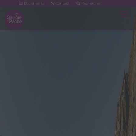
Aller
Documents
Contact
Rechercher
au
Togg
contenu
navig
principal