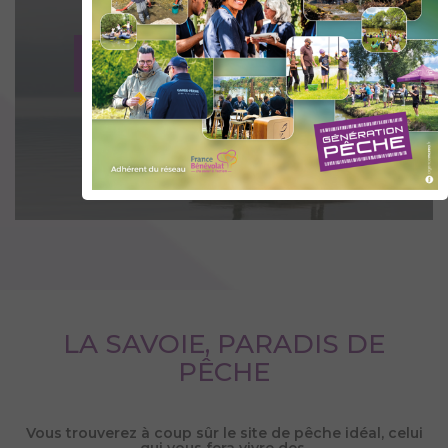
TROUVER VOTRE SPOT DE PÊCHE
Vous trouverez en Savoie les spots
idéaux pour transformer vos parties de
pêche en véritables moments magiques
.
LA SAVOIE, PARADIS DE
PÊCHE
Vous trouverez à coup sûr le site de pêche idéal, celui
qui vous fera vivre des