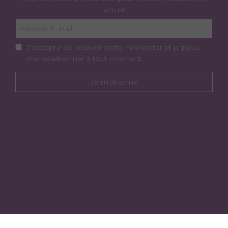
actus!
J’accepte de recevoir cette newsletter et je peux
me désabonner à tout moment.
Je m'abonne