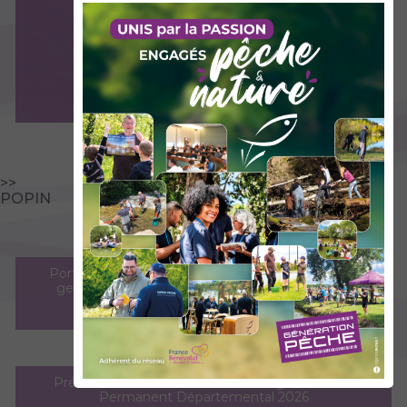
DIVERS
>>
POPIN
DERNIERS AJOUTS
Porté à connaissance du suivi et des mesures de
gestion relatifs au lavaret sur le lac du Bourget
22/05/2026
Préfecture de la Savoie - Arrêté Réglementaire
Permanent Départemental 2026