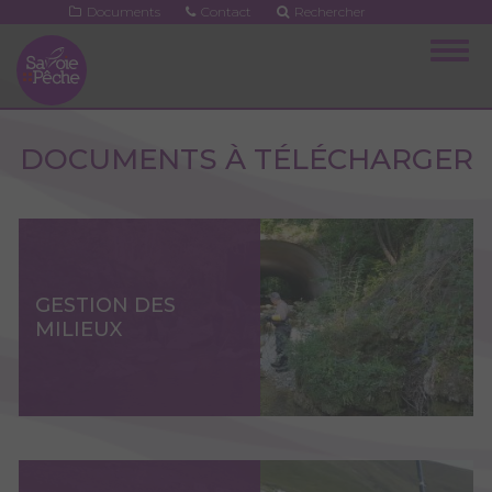
Aller
Documents
Contact
Rechercher
au
Togg
contenu
navig
principal
DOCUMENTS À TÉLÉCHARGER
GESTION DES
MILIEUX