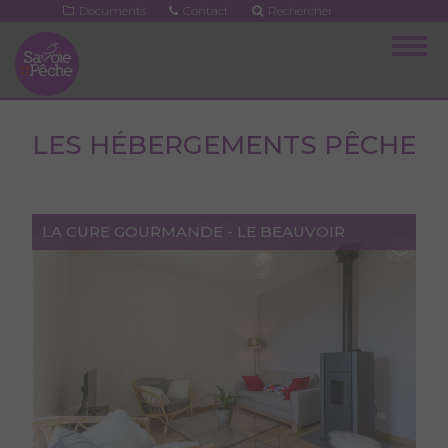
Aller
Documents
Contact
Rechercher
au
Togg
contenu
navig
principal
LES HÉBERGEMENTS PÊCHE
Images
LA CURE GOURMANDE - LE BEAUVOIR