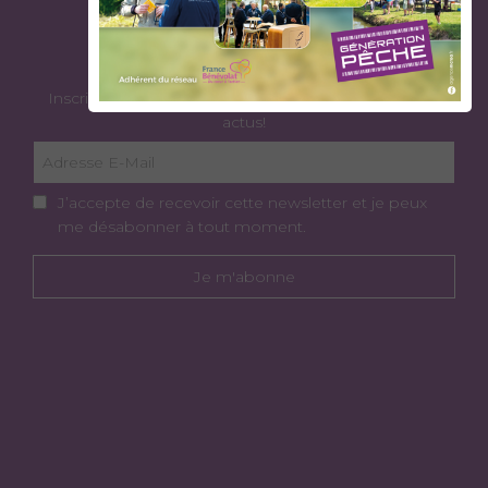
ABONNEZ-VOUS À NOTRE
NEWSLETTER
Inscrivez-vous à notre liste pour recevoir toutes nos
actus!
J’accepte de recevoir cette newsletter et je peux
me désabonner à tout moment.
Je m'abonne