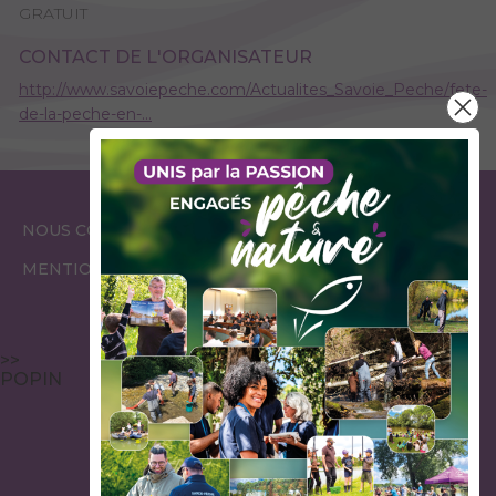
GRATUIT
CONTACT DE L'ORGANISATEUR
http://www.savoiepeche.com/Actualites_Savoie_Peche/fete-
de-la-peche-en-…
ESPACE
ESPACE
NOUS CONTACTER
GARDES PÊCHE
ÉLUS
MENTIONS LÉGALES
>>
POPIN