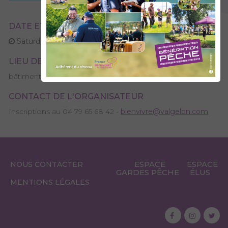
DATE ET HEURE DE L'ÉVENEMENT
Saturday 20 septembre 2025 - 09:00
LIEU DE L'ÉVÉNEMENT
bâtiment la Madeleine, place Mömlingen
CONTACT DE L'ORGANISATEUR
Inscriptions au 04 79 65 68 42 -
bienvivre@valgelon.com
ESPACE
ESPACE
NOUS CONTACTER
GARDES PÊCHE
ÉLUS
MENTIONS LÉGALES