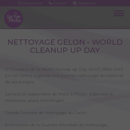
Aller
Documents
Contact
Rechercher
au
Togg
contenu
navig
principal
NETTOYAGE GELON - WORLD
CLEANUP UP DAY
A l'occasion de la World Cleanup up Day, BVVG (Bien Vivre
En Val Gelon) organise une journée nettoyage du Gelon et
de ses berges.
Samedi 20 septembre de 9h00 à 17h00 - bâtiment la
Madeleine, place Mömlingen
Grande Journée de Nettoyage du Gelon
À l'occasion de la Journée Mondiale du Nettoyage,