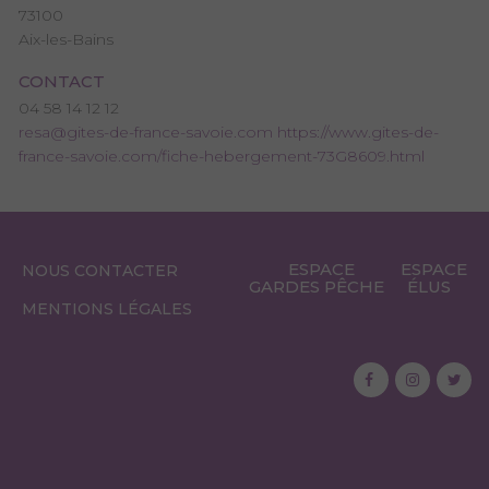
73100
Aix-les-Bains
CONTACT
04 58 14 12 12
resa@gites-de-france-savoie.com
https://www.gites-de-
france-savoie.com/fiche-hebergement-73G8609.html
ESPACE
ESPACE
NOUS CONTACTER
GARDES PÊCHE
ÉLUS
MENTIONS LÉGALES