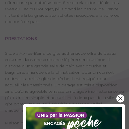
offrent une parenthèse bien-être et relaxation idéale. Les
rives du Lac du Bourget, plus grand lac naturel de France,
invitent à la baignade, aux activités nautiques, à la voile ou
encore à de pais...
PRESTATIONS
Situé à Aix-les-Bains, ce gîte authentique offre de beaux
volumes dans une ambiance légèrement rustique. Il
dispose d'une grande salle de bain avec douche et
baignoire, ainsi que de la climatisation pour un confort
optimal. Labellisé gîte de pêche, il est équipé pour
accueillir les passionnés. Un garage est mis à disposition,
ainsi qu'une agréable terrasse ombragée (non attenante au
gîte). Un lieu simple et accueillant, à deux pas de la ville. Le
gîte borde une route à très faible passage, utilisé
uniquement par les riverains.
Maison de village sur 2 niveaux : Entrée sur la cuisine, salon-