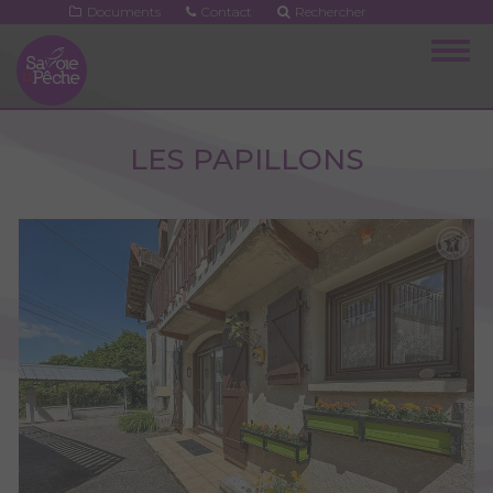
Aller
Documents
Contact
Rechercher
au
Togg
contenu
navig
principal
LES PAPILLONS