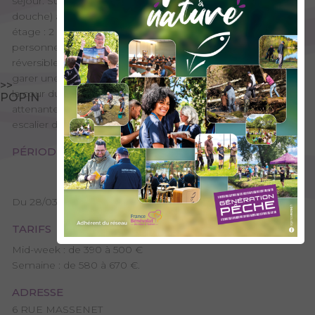
séjour. Sur un demi niveau : salle de bain (baignoire et
douche) avec double vasque, WC indépendant. Au 1er
étage : 2 chambres (1 lit 2 personnes 140x190cm / 1 lit 2
personnes 140x190cm) avec balcon filant. Climatisation
réversible. Garage avec 1 place de parking. Possibilité de
garer une autre voiture devant le gite et également devant
>>
la cour du propriétaire qui habite juste à côté. Terrasse non
POPIN
attenante au gite (en face du gite avec un accès par un
escalier de 5 marches) avec espace repas extérieur.
PÉRIODES D'OUVERTURE
Du 28/03/2026 au 26/03/2027.
TARIFS
Mid-week : de 390 à 500 €
Semaine : de 580 à 670 €.
ADRESSE
6 RUE MASSENET