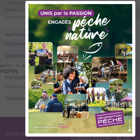
confluence entre les Dorons de Champagny et de
Pralognan. Ses eaux froides et rapides abritent une
population de truites fario qui se reproduit naturellement.
AAPPMA GESTIONNAIRE
AAPPMA de Moutiers - La Gaule Tarine
SPÉCIFICITÉS
Site de pêche - 1ère catégorie
>>
POPIN
POISSONS PRÉSENTS
Truite fario
CONSEILS DE PÊCHE
ESPACE
ESPACE
NOUS CONTACTER
GARDES PÊCHE
ÉLUS