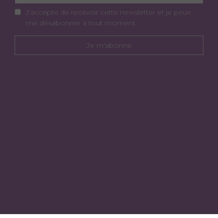
J’accepte de recevoir cette newsletter et je peux
me désabonner à tout moment.
Je m'abonne