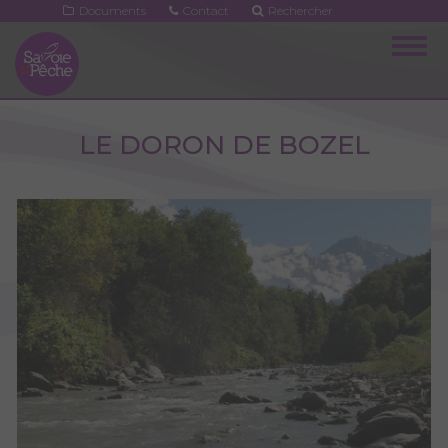
Aller
Documents
Contact
Rechercher
au
Togg
contenu
navig
principal
LE DORON DE BOZEL