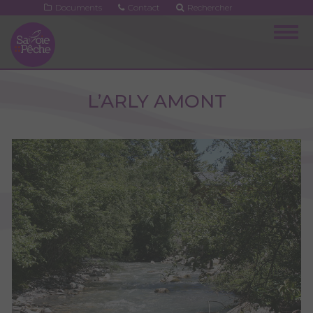
Aller
Documents
Contact
Rechercher
au
Togg
contenu
navig
principal
L’ARLY AMONT