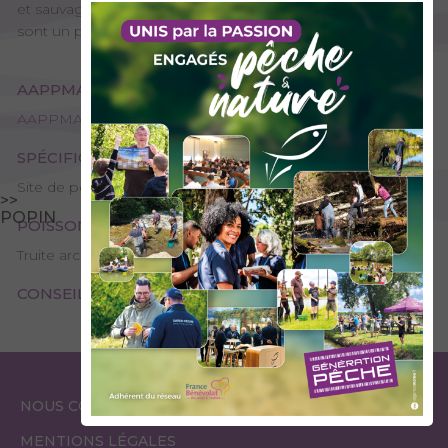
et sauvage, dont les truites se méritent car certains accès
sont un peu difficiles.
AAPPMA GESTIONNAIRE
AAPPMA de Flumet - Val d'Arly
SPÉCIFICITÉS
Site de pêche - 1ère catégorie
>>
POPIN
POISSONS PRÉSENTS
Truite arc-en-ciel, Truite fario
CONSEILS DE PÊCHE
ESPACE
ESPACE
NOUS CONTACTER
GARDES PÊCHE
ÉLUS
MENTIONS LÉGALES