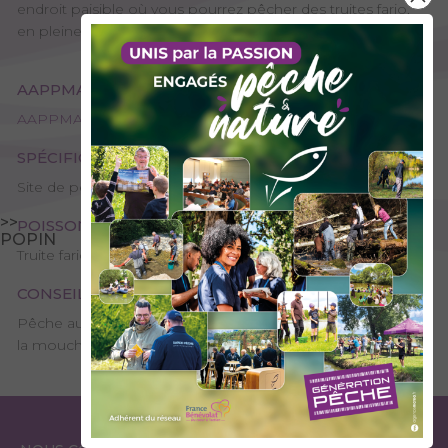
endroit paisible où vous pourrez pêcher des truites fario,
en pleine montagne.
AAPPMA GESTIONNAIRE
AAPPMA de Flumet - Val d'Arly
SPÉCIFICITÉS
Site de pêche - 1ère catégorie
>>
POISSONS PRÉSENTS
POPIN
Truite fario
CONSEILS DE PÊCHE
Pêche au vairon mort manié, à la bombette, à la cuillère, à
la mouche.