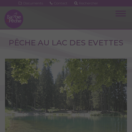
Aller
Documents
Contact
Rechercher
au
Togg
contenu
navig
principal
PÊCHE AU LAC DES EVETTES