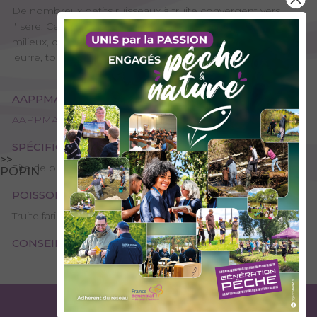
De nombreux petits ruisseaux à truite convergent vers
l'Isère. Ceux-ci recèlent une diversité d'espèces et de
milieux, qui se prête ainsi à tous types de pêche : mouche,
leurre, toc… Plaisir assuré !
AAPPMA GESTIONNAIRE
AAPPMA d'Albertville
SPÉCIFICITÉS
>>
Site de pêche - 1ère catégorie
POPIN
POISSONS PRÉSENTS
Truite fario
CONSEILS DE PÊCHE