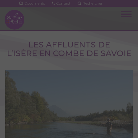
Aller
Documents
Contact
Rechercher
au
Togg
contenu
navig
principal
LES AFFLUENTS DE
L’ISÈRE EN COMBE DE SAVOIE