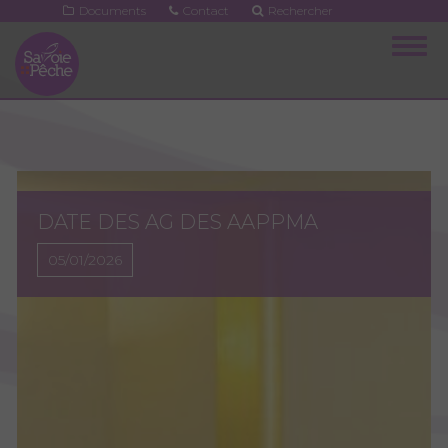
Aller
Documents
Contact
Rechercher
au
Togg
contenu
navig
principal
DATE DES AG DES AAPPMA
05/01/2026