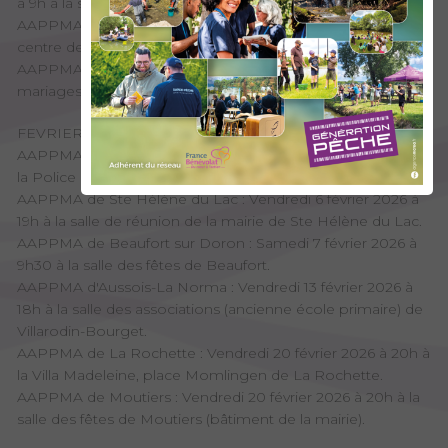
à 9h à la salle François Cachoud de St-Alban-de-Montbel.
AAPPMA d'Aix-les-Bains : Dimanche 25 janvier 2026 à 9h au
centre des congrès d'Aix-les-Bains.
AAPPMA de Chambéry : Jeudi 29 janvier à 18h à la salle des
mariages de la mairie de Barby.
FEVRIER
AAPPMA d'Aime : Vendredi 6 février 2026 à 18h à la salle de
la Police Municipale d'Aime La Plagne.
AAPPMA de Ste Hélène du Lac : Vendredi 6 février 2026 à
19h à la salle de réunion de la mairie de Ste Hélène du Lac.
AAPPMA de Beaufort sur Doron : Samedi 7 février 2026 à
9h30 à la salle des fêtes de Beaufort.
AAPPMA d'Aussois-La Norma : Vendredi 13 février 2026 à
18h à la salle des associations (ancienne école primaire) de
Villarodin-Bourget.
AAPPMA de La Rochette : Vendredi 20 février 2026 à 20h à
la Villa Madeleine, place Momlingen de La Rochette.
AAPPMA de Moutiers : Vendredi 20 février 2026 à 20h à la
salle des fêtes de Moutiers (bâtiment de la mairie).