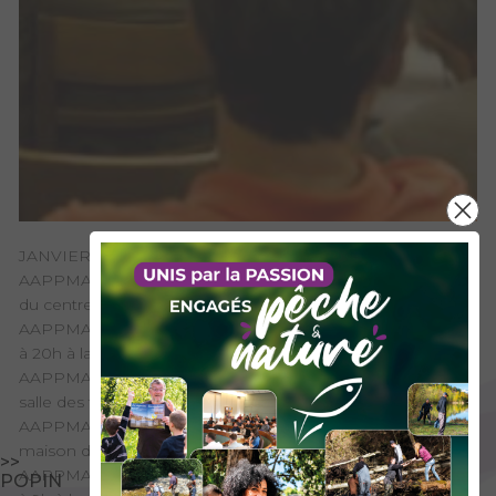
JANVIER
AAPPMA de Flumet : Vendredi 9 janvier 2026 à 19h à la salle
du centre social de Flumet.
AAPPMA de la Gaule des Coudans : Vendredi 9 janvier 2026
à 20h à la salle des fêtes de St-Thibaud-de-Couz.
AAPPMA d'Arvillard : Vendredi 16 janvier 2026 à 18h30 à la
salle des fêtes "joie de vivre" à Arvillard.
AAPPMA des Belleville : vendredi 16 février 2024 à 19h à la
maison de la chasse et de la pêche à St Martin de Belleville.
>>
AAPPMA du lac d'Aiguebelette : Dimanche 25 janvier 2026
POPIN