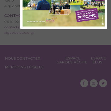
73610
Aiguebelette-le-Lac
CONTACT
06 81 02 25 83
contact@aappma-aiguebelette.org
http://www.aappma-
aiguebelette.org/
ESPACE
ESPACE
NOUS CONTACTER
GARDES PÊCHE
ÉLUS
MENTIONS LÉGALES