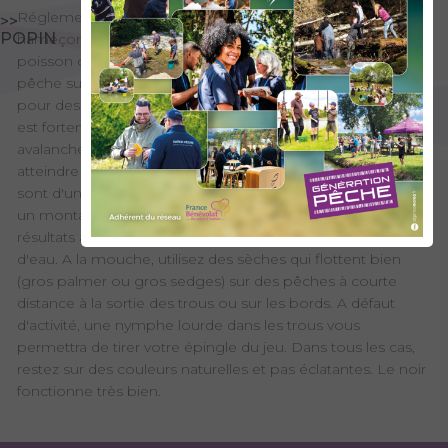
Réglementation spécifique : Toutes techniques. 2
>>
POPIN
hameçons ou 3 mouches artificielles, sans ardillon. 1
poisson conservé maximum par jour et par pêcheur. La
pêche sur ce torrent est plutôt déconseillée au printemps
pour des raisons de pratique et de sécurité, car son débit
est fortement influencé par la fonte des neiges, des
avalanches de fond et des chutes de pierres qui peuvent
atteindre le torrent. Hormis cette période de fonte, les eaux
sont d'une extrême clarté et nécessitent une approche et
un montage très discret ! La pêche au toc donne de bons
résultats à la teigne ou avec des petites bêtes du cours
d'eau. A la mouche, utilisez des sèches qui flottent bien
(gros palmer ou gros sedges) sur des pêches à courte
distance à la sortie des trous ou sur les bords. A défaut
d'activité, une nymphe lourde dans les trous vous
permettra de tirer votre épingle du jeu. Dans tous les cas,
restez sur des couleurs naturelles et pas éclatantes. Le noir
fonctionne très bien.