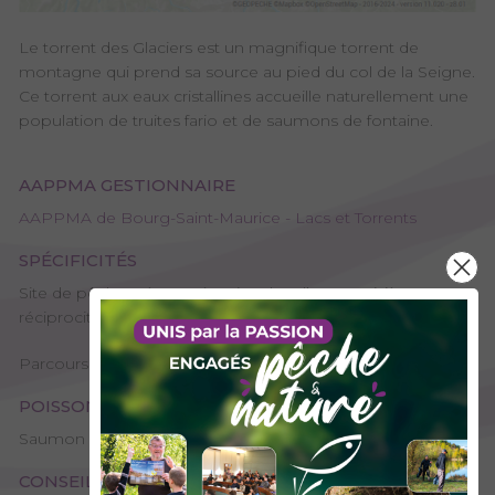
Le torrent des Glaciers est un magnifique torrent de
montagne qui prend sa source au pied du col de la Seigne.
Ce torrent aux eaux cristallines accueille naturellement une
population de truites fario et de saumons de fontaine.
AAPPMA GESTIONNAIRE
AAPPMA de Bourg-Saint-Maurice - Lacs et Torrents
SPÉCIFICITÉS
Site de pêche - 1ère catégorie, Plan d’eau ou rivière
réciprocitaire
Parcours "1 poisson", Les parcours phares labelisés
POISSONS PRÉSENTS
Saumon de fontaine, Truite arc-en-ciel, Truite fario
CONSEILS DE PÊCHE