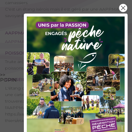
carnassiers.
C'est un étang isérois mais il est géré par une AAPPMA
savoyarde et totalement réservé à la pêche.
AAPPMA GESTIONNAIRE
AAPPMA de Pont-de-Beauvoisin / La Bridoire - Guiers / Tier
POISSONS PRÉSENTS
Truite arc-en-ciel, Brochet, Black-bass, Carpe, Petits
poissons blancs
>>
CONSEILS DE PÊCHE
POPIN
L'étang de Reculfort n'est pas accessible directement avec
une carte d'AAPPMA réciprocitaire de Savoie. Vous
trouverez la réglementation de l'étang sur le site de
l'AAPPMA Guiers/Tier :
https://aappmaguiersthiers.wixsite.com/aappma-guiers-
thiers/etang-reculfort