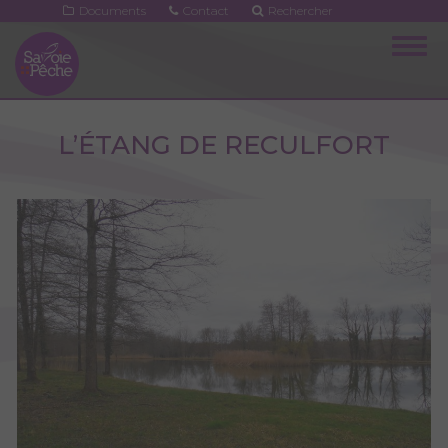
Aller
Documents
Contact
Rechercher
au
Togg
contenu
navig
principal
L’ÉTANG DE RECULFORT