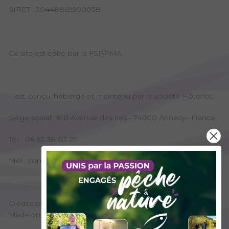
SIRET : 30448869500038
Ce site est édité par la FSPPMA.
Il est conçu, hébergé et maintenu par la société
Hôtentic
.
Siège social : 6 B Avenue des Iles - 74000 Annecy– France
Tél. : 06 63 38 03 29
Mél : contact@hotentic.com
Crédits photos : © FNPF - Laurent Madelon, © Laurent
Madelon, © FSPPMA