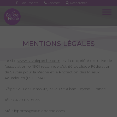
Aller
Documents
Contact
Rechercher
au
Togg
contenu
navig
principal
MENTIONS LÉGALES
Le site
www.savoiepeche.com
est la propriété exclusive de
l'association loi 1901 reconnue d'utilité publique Fédération
de Savoie pour la Pêche et la Protection des Milieux
Aquatiques (FSPPMA).
Siège : ZI Les Contours, 73230 St Alban-Leysse - France
Tél. : 04 79 85 89 36
Mél : fsppma@savoiepeche.com