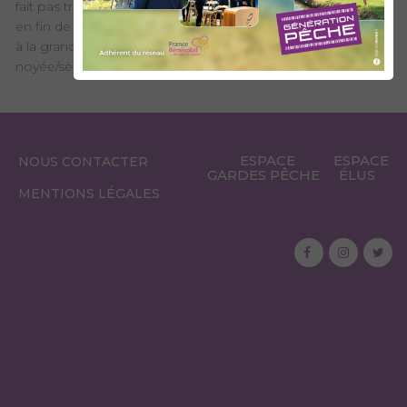
fait pas trop chaud (pour que la neige cesse de fondre), ou
en fin de saison. Les techniques à utiliser sont diverses : toc
à la grande coulée, leurre, cuiller, ou encore mouche en
noyée/sèche/nymphe pour l’ombre.
ESPACE
ESPACE
NOUS CONTACTER
GARDES PÊCHE
ÉLUS
MENTIONS LÉGALES