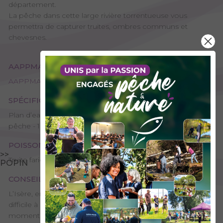
département.
La pêche dans cette large rivière torrentueuse vous
permettra de capturer truites, ombres communs et
chevesnes.
AAPPMA GESTIONNAIRE
AAPPMA d'Albertville
SPÉCIFICITÉS
Plan d’eau ou rivière réciprocitaire, Domaine public, Site de
pêche - 1ère catégorie
POISSONS PRÉSENTS
>>
Truite fario, Ombre commun, Chevesne
POPIN
CONSEILS DE PÊCHE
L’Isère, entre le Pont Royal et Pontcharra est souvent
difficile à pêcher à cause des fontes de neige. Le meilleur
moment pour la pêcher est en tout début de saison s’il ne