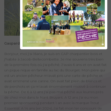
Gaspard :
Bonjour, moi j'ai 16ans, je suis en CAP charpentier bois et
j'habite à Jacob-Bellecombette. Je me souviens très bien
de la première fois où j'ai pêché. J'avais 6 ans et on avait fait
un pique nique en famille au lac du Bourget. Mon père qui
est un ancien pêcheur m'avait pris une carte de pêche et
avait emmené une canne. On avait fait plein de blancs et
de perchots et ça m'avait énormément motivé à continuer
la pêche. De 6 à 12 ans j'ai pas mal pêché aux leurres près
de chez moi dans le Nant Bruyant. A 12 ans j'ai eu mon
premier sponsoring pendant 1 an avec la marque Trout
Essential. A 14 ans (en 2024), j'ai fait mon 1er concours de