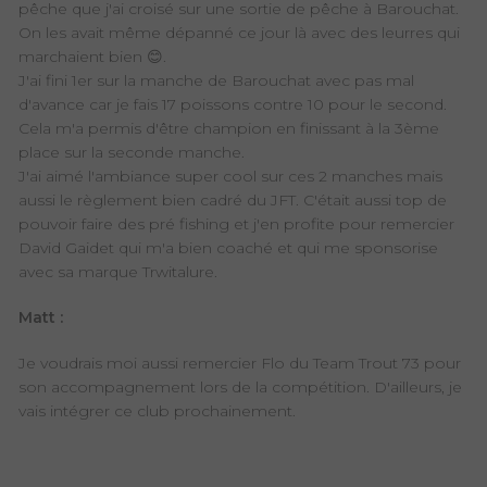
pêche que j'ai croisé sur une sortie de pêche à Barouchat.
On les avait même dépanné ce jour là avec des leurres qui
marchaient bien
😊.
J'ai fini 1er sur la manche de Barouchat avec pas mal
d'avance car je fais 17 poissons contre 10 pour le second.
Cela m'a permis d'être champion en finissant à la 3ème
place sur la seconde manche.
J'ai aimé l'ambiance super cool sur ces 2 manches mais
aussi le règlement bien cadré du JFT. C'était aussi top de
pouvoir faire des pré fishing et j'en profite pour remercier
David Gaidet qui m'a bien coaché et qui me sponsorise
avec sa marque Trwitalure.
Matt :
Je voudrais moi aussi remercier Flo du Team Trout 73 pour
son accompagnement lors de la compétition. D'ailleurs, je
vais intégrer ce club prochainement.