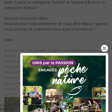
Matt V. pour la catégorie "Junior" et Gaspard B. pour la
catégorie "Espoir".
Bonjour à tous les deux.
Pouvez-vous vous présenter et nous dire depuis quand
vous pêchez et comment vous avez commencé ?
Matt :
Bonjour, j'ai 11ans, je suis en 6ème et j'habite à Villard-sur-
Doron. Je fais du ski et je pêche depuis que j'ai 5 ans car j'ai
mon papa et mon grand père qui pêchent. Je pêche aux
plans d'eau de l'Infernet à Hauteluce et de Marcôt à
Beaufort principalement la truite et aussi la perche à
Marcôt. Je pêche aux leurres ou au bouchon. J'avais déjà
un peu l'esprit de compétiteur car j'ai fait plusieurs
concours à l'Infernet et c'est ce qui m'a motivé à m'inscrire
au JFT.
>>
POPIN