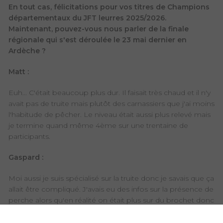
En tout cas, félicitations pour vos titres de Champions
départementaux du JFT leurres 2025/2026.
Maintenant, pouvez-vous nous parler de la finale
régionale qui s'est déroulée le 23 mai dernier en
Ardèche ?
Matt :
Euh... C'était beaucoup plus dur. Il faisait très chaud et il n'y
avait pas de truite mais plutôt des carnassiers que j'ai moins
l'habitude de pêcher. Le niveau était aussi plus relevé mais
je termine quand même 4ème sur une trentaine de
participants.
Gaspard :
Moi aussi je suis spécialisé sur la truite donc je savais que ça
allait être compliqué. J'avais eu des infos sur la présence de
perche alors qu'en réalité on était plus sur du brochet donc
mon matériel n'était pas très adapté et mon fluorocarbone
trop petit. Cela m'a couté une casse et puis j'en décroche