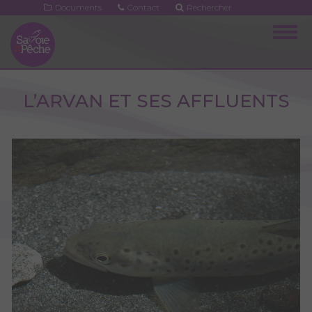
Aller
Documents
Contact
Rechercher
au
Togg
contenu
navig
principal
L’ARVAN ET SES AFFLUENTS