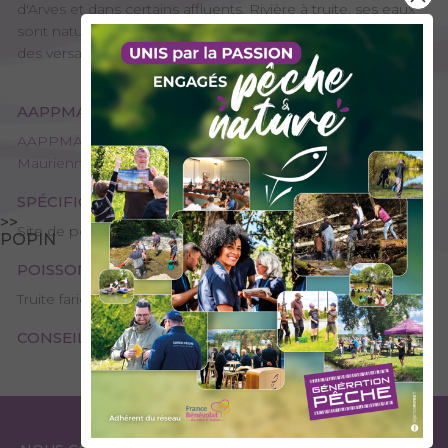
d'Arves et dans certains affluents. Rivière à truite, ses eaux
sont naturellement très chargées à cause de la géologie
des versants (schistes).
AAPPMA GESTIONNAIRE
AAPPMA de Saint-Jean-De-Maurienne - Les pêcheurs
Mauriennais
SPÉCIFICITÉS
>>
Site de pêche - 1ère catégorie
POPIN
POISSONS PRÉSENTS
Truite fario
CONSEILS DE PÊCHE