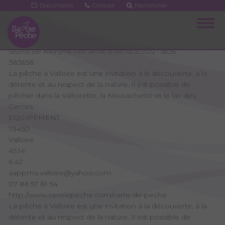
Aller
Documents
Contact
Rechercher
au
Togg
contenu
navig
principal
Soumis par
Anonyme (non vérifié)
le
ven 13/05/2022 - 06:26
383658
La pêche à Valloire est une invitation à la découverte, à la
détente et au respect de la nature. Il est possible de
pêcher dans la Valloirette, la Neuvachette et le lac des
Cerces.
EQUIPEMENT
73450
Valloire
45.14
6.42
aappma.valloire@yahoo.com
07 86 57 81 54
http://www.savoiepeche.com/carte-de-peche
La pêche à Valloire est une invitation à la découverte, à la
détente et au respect de la nature. Il est possible de