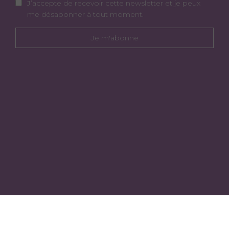
J’accepte de recevoir cette newsletter et je peux
me désabonner à tout moment.
Je m'abonne