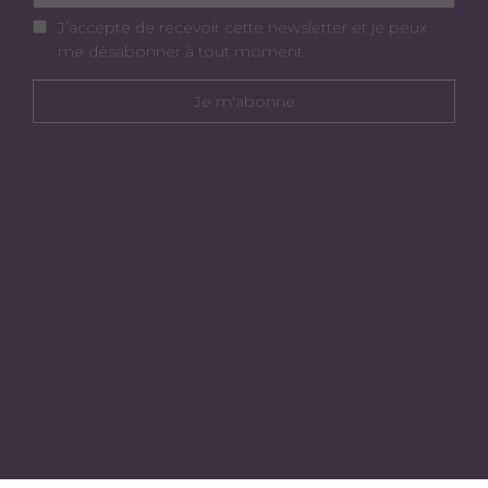
J’accepte de recevoir cette newsletter et je peux
me désabonner à tout moment.
Je m'abonne