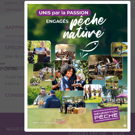
plaine. Venez donc y taquiner la truite, dans le cadre
sauvage de l'Avant-Pays.
AAPPMA GESTIONNAIRE
AAPPMA de Yenne - La Gaule Yennoise
SPÉCIFICITÉS
Site de pêche - 1ère catégorie
>>
POISSONS PRÉSENTS
POPIN
Truite fario, Chevesne, Perche commune, Petits poissons
blancs
CONSEILS DE PÊCHE
ESPACE
ESPACE
NOUS CONTACTER
GARDES PÊCHE
ÉLUS