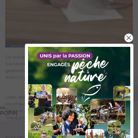
Ce mardi 22 octobre 2025, la Fédération de pêche de
Savoie s'est réunie au pôle pêche de Barouchat avec les
gestionnaires du réseau de transport d'électricité RTE et
ENEDIS pour renouveler leur convention de partenariat.
Cette dernière vise à protéger les pêcheurs du risque
électrique, en diffusant la campagne de communication
>>
"Tension Attention" et en identifiant les sites de pêche à
POPIN
risque pour réaliser des panneautages sur site.
Pour rappel, un arc électrique peut se créer avec une