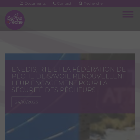
Aller
Documents
Contact
Rechercher
au
Togg
contenu
navig
principal
ENEDIS, RTE ET LA FÉDÉRATION DE
PÊCHE DE SAVOIE RENOUVELLENT
LEUR ENGAGEMENT POUR LA
SÉCURITÉ DES PÊCHEURS
24/10/2025