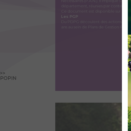
Nécessaires (P.A.N.). Il implique un t
département, réunies par contextes t
Ce document est disponible sur la p
Les PGP
Du PDPG découlent des actions à mett
ans au sein de Plans de Gestion Pisci
>>
POPIN