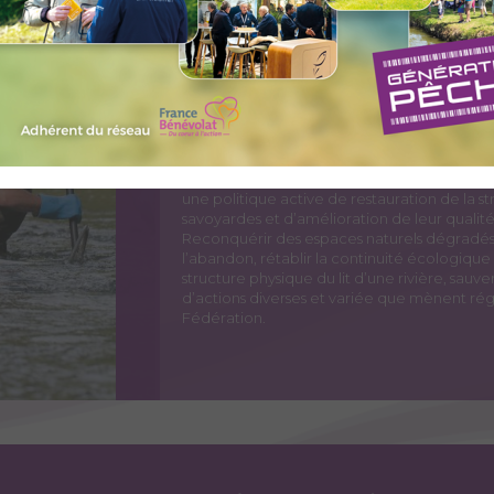
longitudinalement l’ensemble des variabili
environnementaux tout au long des bassins ve
d’une politique de gestion durable, et conse
suivi d’une population piscicole donnée res
constitue un outil formidable d’évaluation e
fins d’amélioration de l’habitat et du cycle v
l’ensemble de l’écosystème et contribue de f
commune : la pêche.
Depuis quelques années, la FSPPMA et les 
différents acteurs de l’eau (Syndicat, Dép
une politique active de restauration de la st
savoyardes et d’amélioration de leur qualité
Reconquérir des espaces naturels dégradés 
l’abandon, rétablir la continuité écologiqu
structure physique du lit d’une rivière, sauv
d’actions diverses et variée que mènent rég
Fédération.