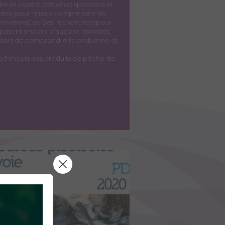
êche se posent certaines questions et
tudes (pour mieux comprendre les
nformations) ou des recherches (pour
disposent encore d’aucune donnée).
t alors de comprendre le problème et
ux pêcheurs des produits de pêche de