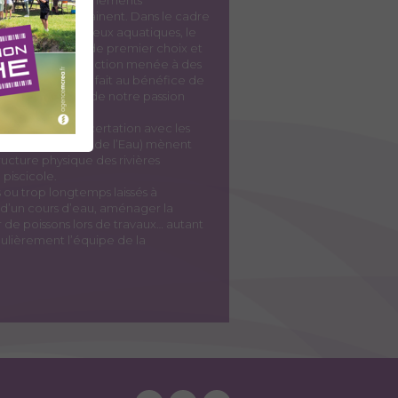
tés et dysfonctionnements
rsants qu’ils drainent. Dans le cadre
rvatrice des milieux aquatiques, le
te un indicateur de premier choix et
t de suivi. Toute action menée à des
ital du poisson se fait au bénéfice de
ait à la qualité de notre passion
AAPPMA, en concertation avec les
artement, Agence de l’Eau) mènent
ructure physique des rivières
 piscicole.
ou trop longtemps laissés à
e d’un cours d’eau, aménager la
er de poissons lors de travaux… autant
ulièrement l’équipe de la