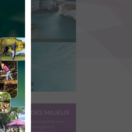
AURATION DES MILIEUX
, sièges d’échanges constants avec
ts « récepteurs », enregistrent