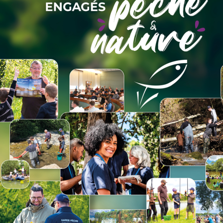
ravail entre toutes les AAPPMA du
erritoriaux.
age >
"Document"
re en œuvre, qui sont planifiées sur cinq
cole (PGP). Il y a un PGP par AAPPMA.
LES OPÉRATIONS DE REST
Les eaux courantes sont des milieux ouverts
les systèmes qu’ils traversent. Ces milieux, di