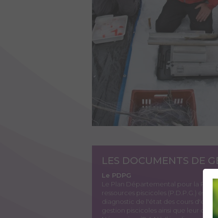
LES DOCUMENTS DE G
Le PDPG
Le Plan Départemental pour la Protec
ressources piscicoles (P.D.P.G.) est 
diagnostic de l'état des cours d'eau
gestion piscicoles ainsi que leur conc