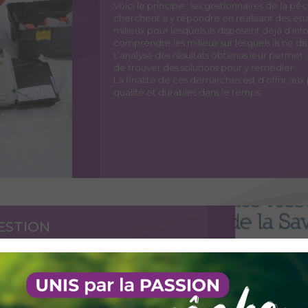
Voici le principe : les gestionnaires de la p
cherchent à y répondre en réalisant des é
milieux pour lesquels ils disposent déjà d’i
comprendre les milieux sur lesquels ils ne 
L’analyse des résultats obtenus leur perme
de trouver des solutions pour y remédier.
La finalité de ces démarches est d’offrir a
qualité et durables dans le temps.
ESTION
tion du milieu aquatique et la Gestion des
un document technique général qui, après un
 du département, propose des objectifs de
rétisation à l'aide de Propositions d'Actions