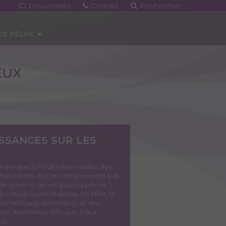
Documents
Contact
Rechercher
 DE PÊCHE
EUX
ISSANCES SUR LES
dre que la Fédération réalise des
fois même, ils n’en comprennent pas
pas de gérer et développer la pêche ?
 études sont réalisées. En effet, la
ion efficace des milieux et des
on des milieux efficace, il faut
ux.