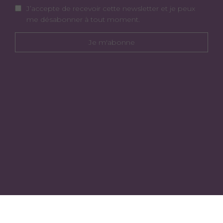
J’accepte de recevoir cette newsletter et je peux
me désabonner à tout moment.
Je m'abonne