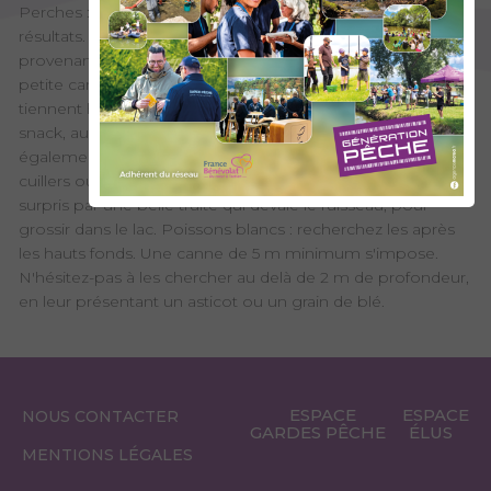
Perches : la pêche avec un petit vif donnera de très bons
résultats. Attention, la réglementation n'autorise que les vifs
provenant du lac, alors emportez toujours avec vous une
petite canne au coup. Aux Hurtières, les perches se
tiennent habituellement non loin des pontons et derrière le
snack, au début de la zone de pêche. Vous pouvez
également rechercher la perche à l'ultra-léger avec des
cuillers ou des leurres souples. Vous pourrez d'ailleurs être
surpris par une belle truite qui dévale le ruisseau, pour
grossir dans le lac. Poissons blancs : recherchez les après
les hauts fonds. Une canne de 5 m minimum s'impose.
N'hésitez-pas à les chercher au delà de 2 m de profondeur,
en leur présentant un asticot ou un grain de blé.
ESPACE
ESPACE
NOUS CONTACTER
GARDES PÊCHE
ÉLUS
MENTIONS LÉGALES