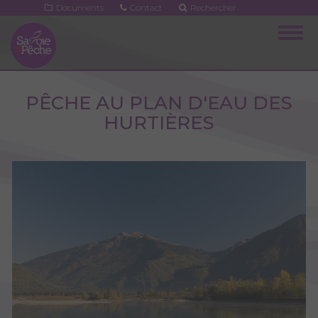
Aller
Documents
Contact
Rechercher
au
Togg
contenu
navig
principal
PÊCHE AU PLAN D'EAU DES
HURTIÈRES