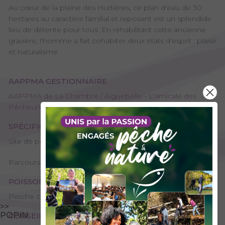
Au cœur de la plaine des Hurtières, ce plan d'eau de 30
hectares au caractère familial et reposant est un splendide
lieu de détente pour tous. En réhabilitant cette ancienne
gravière, l'homme a fait cohabiter deux états d'esprit : plaisir
et naturalisme.
AAPPMA GESTIONNAIRE
AAPPMA de La Chambre / Aiguebelle - L'amicale des
Pêcheurs de l'Arc
SPÉCIFICITÉS
Site de pêche – 2ème catégorie
Parcours Pêche de Savoie
POISSONS PRÉSENTS
Perche commune, Brochet, Carpe, Petits poissons blancs
>>
POPIN
CONSEILS DE PÊCHE