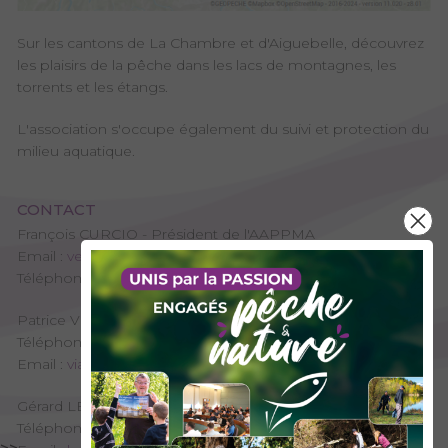
Sur les cantons de La Chambre et d'Aiguebelle, découvrez
les plaisirs de la pêche dans les lacs de montagnes, les
torrents et les étangs.
L'association s'occupe également du suivi et protection du
milieu aquatique.
CONTACT
François CURCIO - Président de l'AAPPMA
Email :
veroniquecurcio@outlook.fr
Téléphone : 06 43 56 69 62
Patrice VIARD - Trésorier de l'AAPPMA
Téléphone : 06 72 12 80 58
Email :
viardp@wanadoo.fr
Gérard LE ROUX - Secrétaire de l'AAPPMA
Téléphone : 06 41 90 50 55