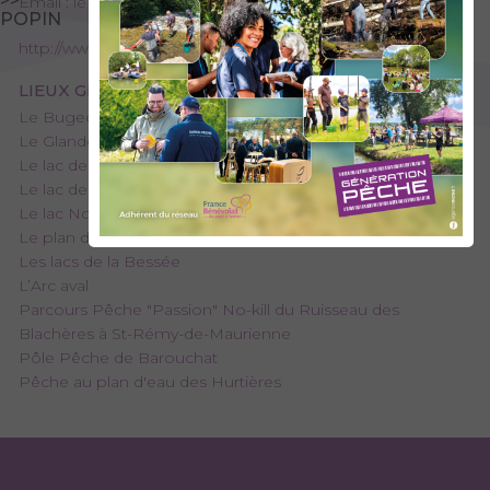
>>
Email :
le-roux.yveline@orange.fr
POPIN
http://www.savoiepeche.com/carte-de-peche
LIEUX GÉRÉS PAR L’AAPPMA
Le Bugeon et affluents
Le Glandon et affluents
Le lac de Clartan et le lac de Montartier
Le lac de la Chapelle et des Chavannes
Le lac Noir
Le plan d’eau des Iles
Les lacs de la Bessée
L’Arc aval
Parcours Pêche "Passion" No-kill du Ruisseau des
Blachères à St-Rémy-de-Maurienne
Pôle Pêche de Barouchat
Pêche au plan d'eau des Hurtières