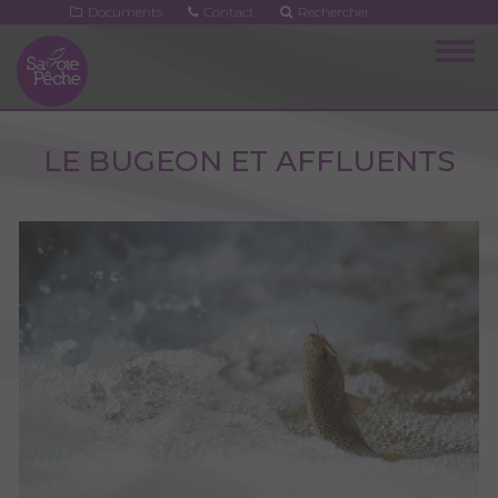
Aller
Documents
Contact
Rechercher
au
Togg
contenu
navig
principal
LE BUGEON ET AFFLUENTS