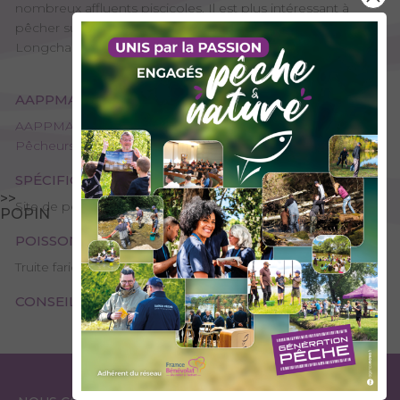
nombreux affluents piscicoles. Il est plus intéressant à
pêcher sur sa partie amont en direction de St François
Longchamp, parce qu'elle est plus poissoneuse.
AAPPMA GESTIONNAIRE
AAPPMA de La Chambre / Aiguebelle - L'amicale des
Pêcheurs de l'Arc
SPÉCIFICITÉS
>>
Site de pêche - 1ère catégorie
POPIN
POISSONS PRÉSENTS
Truite fario
CONSEILS DE PÊCHE