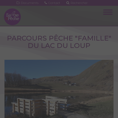
Aller
Documents
Contact
Rechercher
au
Togg
contenu
navig
principal
PARCOURS PÊCHE "FAMILLE"
DU LAC DU LOUP