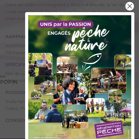
Dans un cadre montagnard à 1524m d'altitude, le lac du
Loup ravira les pêcheurs à la recherche de poissons blancs
mais aussi de brochets et de carpes.
AAPPMA GESTIONNAIRE
AAPPMA de La Chambre / Aiguebelle - L'amicale des
Pêcheurs de l'Arc
SPÉCIFICITÉS
Site de pêche – 2ème catégorie, Plan d’eau ou rivière
>>
réciprocitaire
POPIN
POISSONS PRÉSENTS
Truite fario, Truite arc-en-ciel, Perche commune, Brochet,
Carpe, Petits poissons blancs
CONSEILS DE PÊCHE