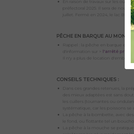
En raison de travaux sur les ouvra
préfectoral 2025. Il sera de nouve
juillet. Fermé en 2024, le lac Bla
PÊCHE EN BARQUE AU MONT-CE
Rappel : la pêche en barque est a
d'information sur >
l'arrêté préfec
Il n'y a plus de location d'embarc
CONSEILS TECHNIQUES :
Dans ces grandes retenues, la pré
des mieux adaptées est sans doute 
les cuillers (tournantes ou ondula
systématique, car les poissons se 
La pêche à la bombette, avec des 
le fond, ou flottante tel un bouch
La pêche à la mouche se pratique a