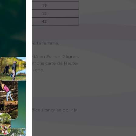
19
12
42
re 12-18, découverte femme,
ne carte d’AAPPMA en France, 2 lignes
ut-Chéran) y compris carte de Haute-
it qu'à 1 seule ligne.
.
édération), l’Office Française pour la
EN 2026 :