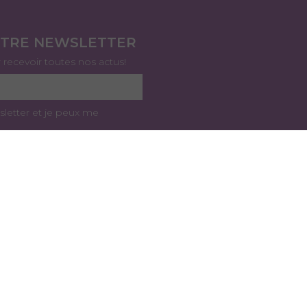
OTRE NEWSLETTER
r recevoir toutes nos actus!
sletter et je peux me
onne