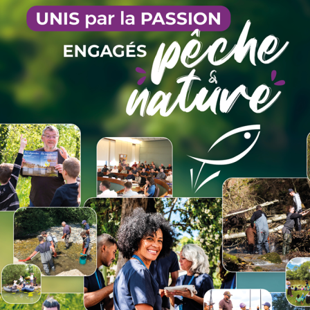
2063
2040
2030
70,2
14
1940
1921
1910
75,0
10
1930
1892
1870
57,7
44
rnée, hebdomadaire ou annuelle (découverte -12, Personne mineu
 font partie du domaine public : 1 ligne pour tout détenteur d’u
'AAPPMA réciprocitaire de Savoie (hors Gaule des Coudans et Ha
ous les cas les cartes découverte femme et -12 ans ne donnent dro
étenteurs d’une carte d’AAPPMA réciprocitaire de Savoie.
6 juin : 5h18 .
35 cm pour le cristivomer (présent dans le Mont-Cenis et le Chevril)
 pêcheur.
ur pêcher.
s lacs est assurée par les Gardes Pêche Particuliers (AAPPMA ou F
National de la Vanoise.
ARVES (OU GRAND LAC DES LACS BRAMANT) OUVERT 