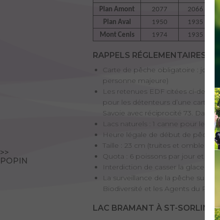
Plan Amont
2077
2066
Plan Aval
1950
1935
Mont Cenis
1974
1935
RAPPELS RÉGLEMENTAIRES :
Carte de pêche obligatoire : jou
personne majeure)
Les retenues EDF citées ci-dessus
pour les détenteurs d’une carte d
Savoie avec réciprocité 73. Dans t
Lacs naturels : 1 canne pour les d
Heure légale de début de pêche ce 
Taille : 23 cm (truites et ombles), 
>>
Quota : 6 poissons par jour et par
POPIN
Interdiction de casser la glace po
La surveillance de la pêche sur ce
Biodiversité et les Agents du Parc 
LAC BRAMANT À ST-SORLIN-D'