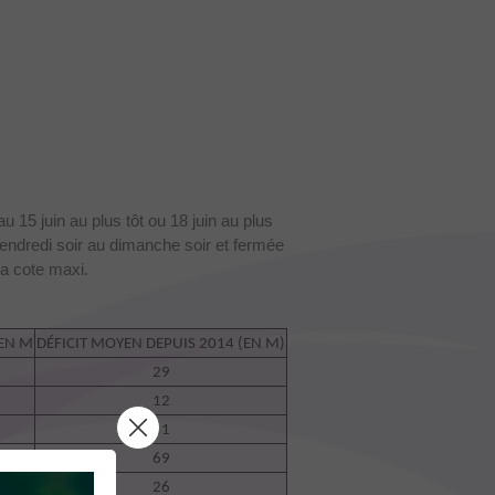
 15 juin au plus tôt ou 18 juin au plus
endredi soir au dimanche soir et fermée
a cote maxi.
 EN M
DÉFICIT MOYEN DEPUIS 2014 (EN M)
29
12
31
69
26