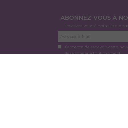
ABONNEZ-VOUS À N
Inscrivez-vous à notre liste pou
J’accepte de recevoir cette new
désabonner à tout moment.
Je m'ab