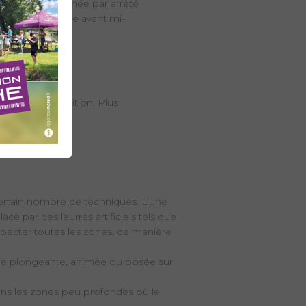
he avait été fermée par arrêté
 sa côte maximale avant mi-
puis 2025.
medi sous condition. Plus
certain nombre de techniques. L’une
é par des leurres artificiels tels que
ospecter toutes les zones, de manière
être plongeante, animée ou posée sur
dans les zones peu profondes où le