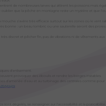
s eaux.
ncentrent de nombreuses larves qui attirent les poissons mais 
re oublier que la pêche en montagne reste un mystère et que l’o
la mouche s’avère très efficace surtout sur les zones où le vent ra
rès bonne : un beau lombric ou une sauterelle seront des proies
re très discret et pêcher fin, pas de vibrations ni de vêtements aux
sques d’enlisement.
 peuvent provoquer des éboulis et rendre les berges instables.
ries d’amenée d’eau et au turbinage des centrales comme pour cel
sZErMJsjOI
 sont dégelés, se renseigner sur l'accessibilité et la praticabilité 