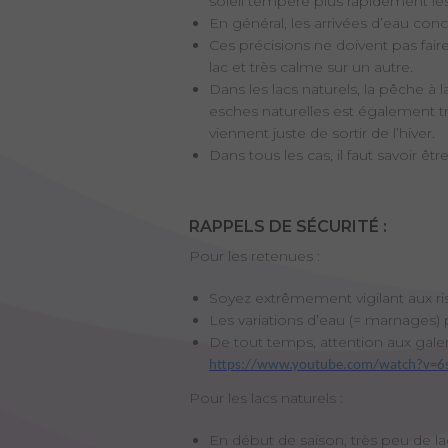
soleil tempère plus rapidement le
En général, les arrivées d’eau co
Ces précisions ne doivent pas fai
lac et très calme sur un autre.
Dans les lacs naturels, la pêche à 
esches naturelles est également t
viennent juste de sortir de l’hiver.
Dans tous les cas, il faut savoir êt
RAPPELS DE SÉCURITÉ :
Pour les retenues :
Soyez extrêmement vigilant aux ri
Les variations d’eau (= marnages)
De tout temps, attention aux gale
https://www.youtube.com/watch?v=6
Pour les lacs naturels :
En début de saison, très peu de lacs