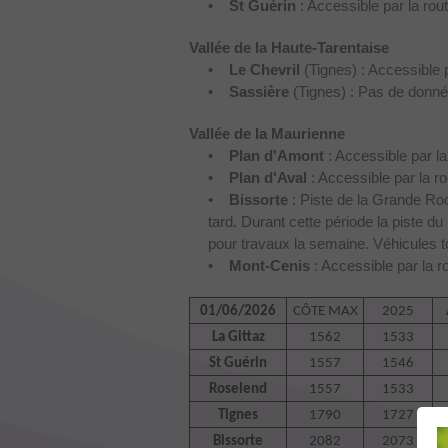
•
St Guérin
: Accessible par la rou
Vallée de la Haute-Tarentaise
•
Le Chevril
(Tignes) : Accessible 
•
Sassière
(Tignes) : Pas de donné
Vallée de la Maurienne
•
Plan d'Amont
: Accessible par l
•
Plan d'Aval
: Accessible par la r
•
Bissorte
: Piste de la Grande Roc
tard. Durant cette période la piste 
pour travaux la semaine. Véhicules 
•
Mont-Cenis
: Accessible par la 
01/06/2026
CÔTE MAX
2025
La Gittaz
1562
1533
St Guérin
1557
1546
Roselend
1557
1533
Tignes
1790
1727
Bissorte
2082
2073