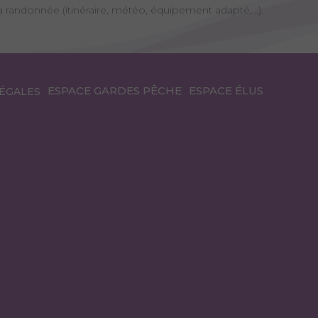
a randonnée (itinéraire, météo, équipement adapté,...).
ESPACE GARDES PÊCHE
ESPACE ÉLUS
ÉGALES