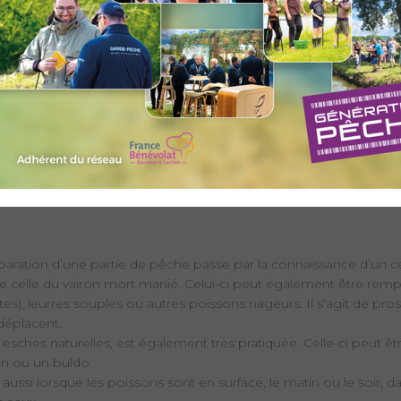
ges de vidange et un abaissement partiel de la côte du lac, la pêc
au ouvert à la pêche en 2026 mais le lac ne devrait pas retrouver
nc (20-30min de marche plus en amont) est était déjà pêchable de
NIS :
utorisée depuis 2023 sur la retenue du Mont-Cenis à partir du sa
toral
<
ation pêche à la base nautique.
paration d’une partie de pêche passe par la connaissance d’un 
celle du vairon mort manié. Celui-ci peut également être remplac
ntes), leurres souples ou autres poissons nageurs. Il s’agit de pr
déplacent.
esches naturelles, est également très pratiquée. Celle-ci peut 
on ou un buldo.
ussi lorsque les poissons sont en surface, le matin ou le soir, 