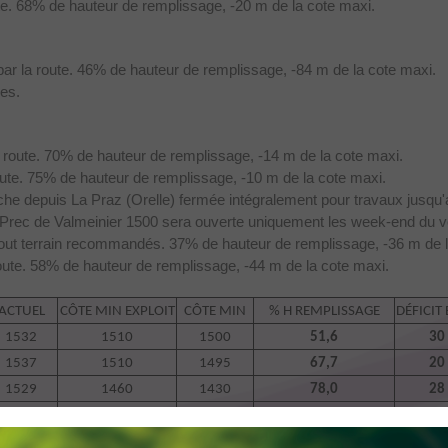
te. 68% de hauteur de remplissage, -20 m de la cote maxi.
par la route. 46% de hauteur de remplissage, -84 m de la cote maxi.
es.
a route. 70% de hauteur de remplissage, -14 m de la cote maxi.
oute. 75% de hauteur de remplissage, -10 m de la cote maxi.
he depuis La Praz (Orelle) fermée intégralement pour travaux jusqu'au
du Prec de Valmeinier 1500 sera ouverte uniquement les week-end du v
tout terrain recommandés. 37% de hauteur de remplissage, -36 m de l
route. 58% de hauteur de remplissage, -44 m de la cote maxi.
ACTUEL
CÔTE MIN EXPLOIT
CÔTE MIN
% H REMPLISSAGE
DÉFICIT
1532
1510
1500
51,6
30
1537
1510
1495
67,7
20
1529
1460
1430
78,0
28
1706
1650
1635
45,8
84
2046
2040
2025
36,8
36