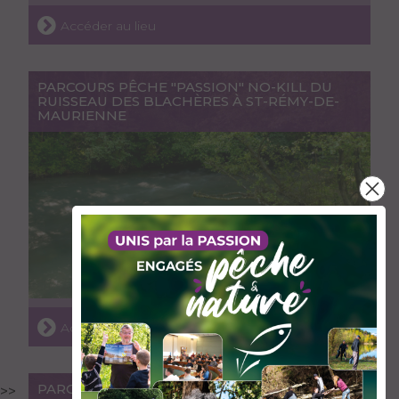
Accéder au lieu
PARCOURS PÊCHE "PASSION" NO-KILL DU
RUISSEAU DES BLACHÈRES À ST-RÉMY-DE-
MAURIENNE
Accéder au lieu
PARCOURS PÊCHE "PASSION" DU RUISSEAU
>>